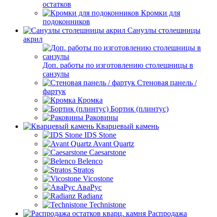
остатков
Кромки для
подоконников
Санузлы столешницы
акрил
Доп. работы по изготовлению столешницы в
санзулы
Стеновая панель /
фартук
Кромка
Бортик (плинтус)
Раковины
Кварцевый камень
IDS Stone
Avant Quartz
Caesarstone
Belenco
Stratos
Vicostone
АваРус
Radianz
Technistone
Распродажа