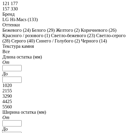
121 177
157 330
Бренд
LG Hi-Macs (
133
)
Оттенки
Бежевого (
24
)
Белого (
29
)
Желтого (
2
)
Коричневого (
26
)
Красного / розового (
1
)
Светло-бежевого (
23
)
Светло-серого
(
28
)
Серого (
40
)
Синего / Голубого (
2
)
Черного (
14
)
Текстура камня
Все
Длина остатка (мм)
От
До
1020
2155
3290
4425
5560
Ширина остатка (мм)
От
До