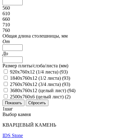
560
610
660
710
760
Общая длина столешницы, мм
От
До
Размер плиты/слэба/листа (мм)
920х760х12 (1/4 листа) (
93
)
1840х760х12 (1/2 листа) (
93
)
2760х760х12 (3/4 листа) (
93
)
3680х760х12 (целый лист) (
94
)
2500х760х6 (целый лист) (
2
)
1
шаг
Выбор камня
КВАРЦЕВЫЙ КАМЕНЬ
IDS Stone