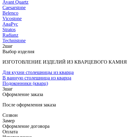
Avant Quartz
Caesarstone
Belenco
Vicostone
АваРус
Stratos
Radianz
Technistone
2
шаг
Выбор изделия
ИЗГОТОВЛЕНИЕ ИЗДЕЛИЙ ИЗ КВАРЦЕВОГО КАМНЯ
Для кухни столешницы из кварца
В ванную столешница из кварца
Подоконники (кварц)
3
шаг
Оформление заказа
После оформления заказа
Созвон
Замер
Оформление договора
Оплата