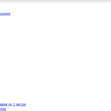
амня до 1 метра
етра