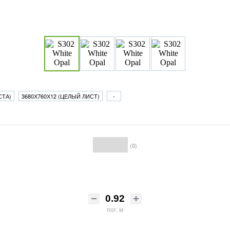
СТА)
3680Х760Х12 (ЦЕЛЫЙ ЛИСТ)
-
(0)
пог. м