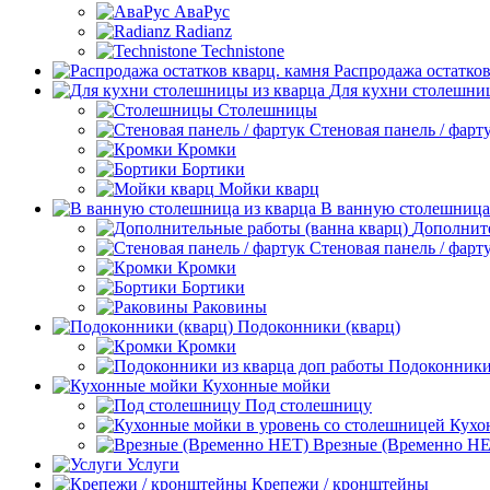
АваРус
Radianz
Technistone
Распродажа остатков
Для кухни столешни
Столешницы
Стеновая панель / фарт
Кромки
Бортики
Мойки кварц
В ванную столешница
Дополните
Стеновая панель / фарт
Кромки
Бортики
Раковины
Подоконники (кварц)
Кромки
Подоконники 
Кухонные мойки
Под столешницу
Кухо
Врезные (Временно НЕ
Услуги
Крепежи / кронштейны