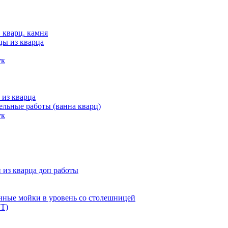
 кварц. камня
цы из кварца
ук
 из кварца
льные работы (ванна кварц)
ук
из кварца доп работы
нные мойки в уровень со столешницей
Т)