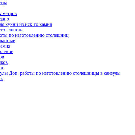
етра
х метров
одано
я кухни из иск-го камня
столешница
оты по изготовлению столешниц
ованные
камня
вление
ов
иков
ил
Доп. работы по изготовлению столешницы в санзулы
ук