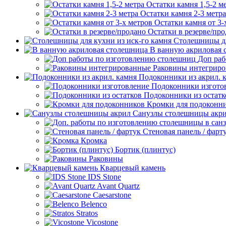
Остатки камня 1,5-2 м
Остатки камня 2-3 метра
Остатки камня от 3-
Остатки в резерве/пр
Столешницы дл
В ванную акриловая 
Доп раб
Раковины интегрир
Подоконники из акрил. 
Подоконники изгото
Подоконники из остатк
Кромки для подоконн
Санузлы столешницы акр
Стеновая панель / фарт
Кромка
Бортик (плинтус)
Раковины
Кварцевый камень
IDS Stone
Avant Quartz
Caesarstone
Belenco
Stratos
Vicostone