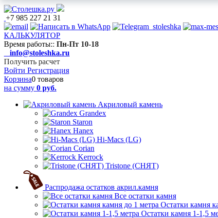
+7 985 227 21 31
КАЛЬКУЛЯТОР
Время работы:
:
Пн-Пт 10-18
info@stoleshka.ru
Получить расчет
Войти
Регистрация
Корзина
0 товаров
на сумму
0 руб.
Акриловый камень
Grandex
Staron
Hanex
Hi-Macs (LG)
Corian
Kerrock
Tristone (СНЯТ)
Распродажа остатков акрил.камня
Все остатки камня
Остатки камня к
Остатки камня 1-1,5 м