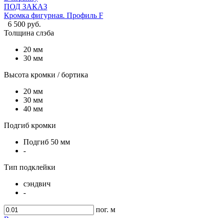
ПОД ЗАКАЗ
Кромка фигурная. Профиль F
6 500 руб.
Толщина слэба
20 мм
30 мм
Высота кромки / бортика
20 мм
30 мм
40 мм
Подгиб кромки
Подгиб 50 мм
-
Тип подклейки
сэндвич
-
пог. м