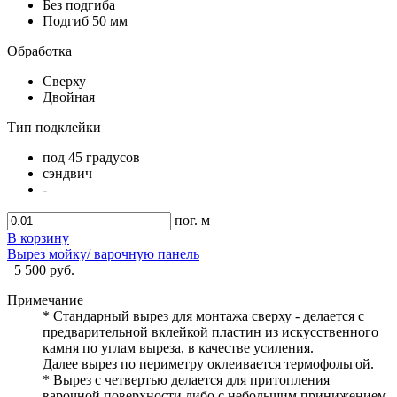
Без подгиба
Подгиб 50 мм
Обработка
Сверху
Двойная
Тип подклейки
под 45 градусов
сэндвич
-
пог. м
В корзину
Вырез мойку/ варочную панель
5 500 руб.
Примечание
* Стандарный вырез для монтажа сверху - делается с
предварительной вклейкой пластин из искусственного
камня по углам выреза, в качестве усиления.
Далее вырез по периметру оклеивается термофольгой.
* Вырез с четвертью делается для притопления
варочной поверхности либо с небольшим принижением,