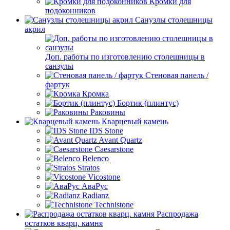
Кромки для
подоконников
Санузлы столешницы
акрил
Доп. работы по изготовлению столешницы в
санзулы
Стеновая панель /
фартук
Кромка
Бортик (плинтус)
Раковины
Кварцевый камень
IDS Stone
Avant Quartz
Caesarstone
Belenco
Stratos
Vicostone
АваРус
Radianz
Technistone
Распродажа
остатков кварц. камня