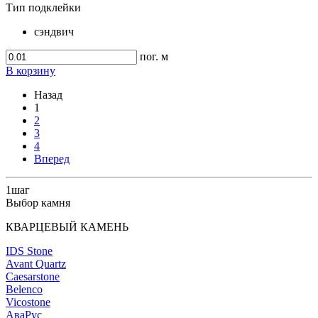
Тип подклейки
сэндвич
пог. м
В корзину
Назад
1
2
3
4
Вперед
1
шаг
Выбор камня
КВАРЦЕВЫЙ КАМЕНЬ
IDS Stone
Avant Quartz
Caesarstone
Belenco
Vicostone
АваРус