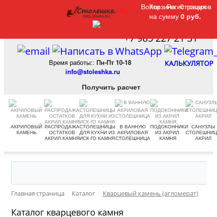
Войти
Войти
Корзина
Корзина
Регистрация
Регистрация
0 товаров
0 товаров
на сумму
на сумму
0 руб.
0 руб.
+7 985 227 21 31
Время работы:
:
Пн-Пт 10-18
КАЛЬКУЛЯТОР
info@stoleshka.ru
Получить расчет
АКРИЛОВЫЙ
РАСПРОДАЖА
СТОЛЕШНИЦЫ
В ВАННУЮ
ПОДОКОННИКИ
САНУЗЛЫ
КАМЕНЬ
ОСТАТКОВ
ДЛЯ КУХНИ ИЗ
АКРИЛОВАЯ
ИЗ АКРИЛ.
СТОЛЕШНИ
АКРИЛ.КАМНЯ
ИСК-ГО КАМНЯ
СТОЛЕШНИЦА
КАМНЯ
АКРИЛ
Главная страница
Каталог
Кварцевый камень (агломерат)
Каталог кварцевого камня