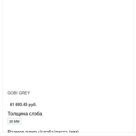
GOBI GREY
61 693.45 руб.
Толщина слэба
20 ММ
Размер плиты/слэба/листа (мм)