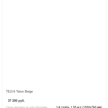
TE215 Teton Beige
37 200 руб.
Цена указана за шаг продажи
1/4 слэба- 1,55 м.п (1550х760 мм)