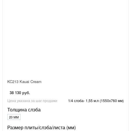
KC213 Kauai Cream
38 130 руб.
Цена указана за шаг продажи
1/4 слэба- 1,55 м.п (1550х760 мм)
Толщина слэба
20 ММ
Размер плиты/слэба/листа (мм)