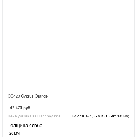
CO420 Cyprus Orange
42 470 руб.
Цена указана за шаг продажи
1/4 слэба- 1,55 м.п (1550х760 мм)
Толщина слэба
20 ММ