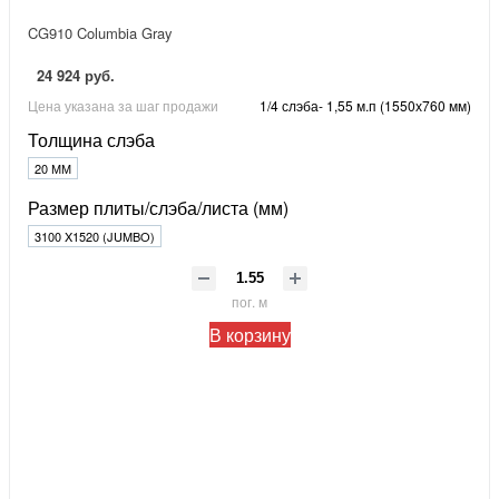
CG910 Columbia Gray
24 924 руб.
Цена указана за шаг продажи
1/4 слэба- 1,55 м.п (1550х760 мм)
Толщина слэба
20 ММ
Размер плиты/слэба/листа (мм)
3100 X1520 (JUMBO)
пог. м
В корзину