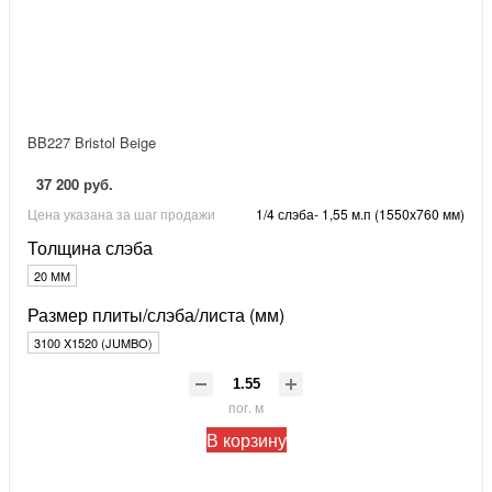
BB227 Bristol Beige
37 200 руб.
Цена указана за шаг продажи
1/4 слэба- 1,55 м.п (1550х760 мм)
Толщина слэба
20 ММ
Размер плиты/слэба/листа (мм)
3100 X1520 (JUMBO)
пог. м
В корзину