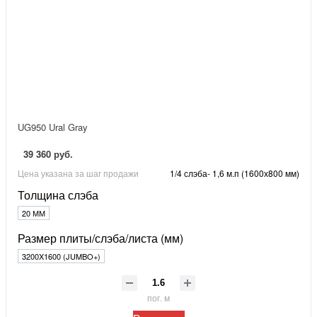
UG950 Ural Gray
39 360 руб.
Цена указана за шаг продажи
1/4 слэба- 1,6 м.п (1600х800 мм)
Толщина слэба
20 ММ
Размер плиты/слэба/листа (мм)
3200X1600 (JUMBO+)
пог. м