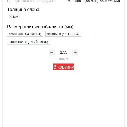
Цена указана за шаг продажи
1/4 слэба- 1,55 м.п (1550х760 мм)
Толщина слэба
20 ММ
Размер плиты/слэба/листа (мм)
1550X760 (1/4 СЛЭБА)
3100X760 (1/2 СЛЭБА)
3100Х1520 (ЦЕЛЫЙ СЛЭБ)
пог. м
В корзину