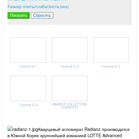
Размер плиты/слэба/листа (мм)
Группа G 1
Группа G 2
Группа G 3
MARBLE COLLECTION
Группа G 4
(CIRRUS™)
Кварцевый агломерат Radianz производится
в Южной Корее крупнейшей команией LOTTE Advanced