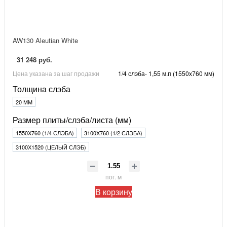
AW130 Aleutian White
31 248 руб.
Цена указана за шаг продажи
1/4 слэба- 1,55 м.п (1550х760 мм)
Толщина слэба
20 ММ
Размер плиты/слэба/листа (мм)
1550X760 (1/4 СЛЭБА)
3100X760 (1/2 СЛЭБА)
3100Х1520 (ЦЕЛЫЙ СЛЭБ)
пог. м
В корзину