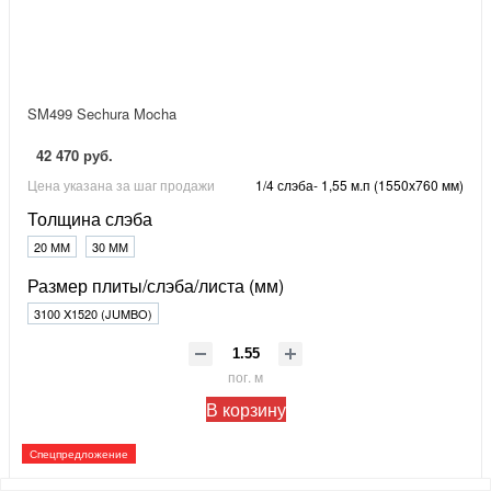
SM499 Sechura Mocha
42 470 руб.
Цена указана за шаг продажи
1/4 слэба- 1,55 м.п (1550х760 мм)
Толщина слэба
20 ММ
30 ММ
Размер плиты/слэба/листа (мм)
3100 X1520 (JUMBO)
пог. м
В корзину
Спецпредложение