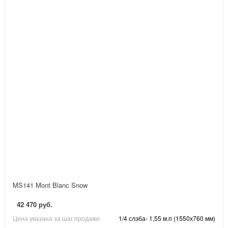
MS141 Mont Blanc Snow
42 470 руб.
Цена указана за шаг продажи
1/4 слэба- 1,55 м.п (1550х760 мм)