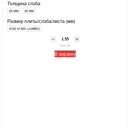
Толщина слэба
20 ММ
30 ММ
Размер плиты/слэба/листа (мм)
3100 X1520 (JUMBO)
пог. м
В корзину