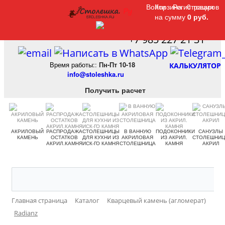
Войти
Войти
Корзина
Корзина
Регистрация
Регистрация
0 товаров
0 товаров
на сумму
на сумму
0 руб.
0 руб.
+7 985 227 21 31
Время работы:
:
Пн-Пт 10-18
КАЛЬКУЛЯТОР
info@stoleshka.ru
Получить расчет
АКРИЛОВЫЙ
РАСПРОДАЖА
СТОЛЕШНИЦЫ
В ВАННУЮ
ПОДОКОННИКИ
САНУЗЛЫ
КАМЕНЬ
ОСТАТКОВ
ДЛЯ КУХНИ ИЗ
АКРИЛОВАЯ
ИЗ АКРИЛ.
СТОЛЕШНИ
АКРИЛ.КАМНЯ
ИСК-ГО КАМНЯ
СТОЛЕШНИЦА
КАМНЯ
АКРИЛ
Главная страница
Каталог
Кварцевый камень (агломерат)
Radianz