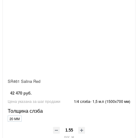
SR461 Salina Red
42 470 руб.
Цена указана за шаг продажи
1/4 слэба- 1,5 м.п (1500х700 мм)
Толщина слэба
20 ММ
пог. м