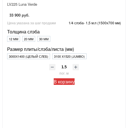
LV225 Luna Verde
33 900 руб.
Цена указана за шаг продажи
1/4 слэба- 1,5 м.п (1500х700 мм)
Толщина слэба
12 ММ
20 ММ
30 ММ
Размер плиты/слэба/листа (мм)
3000Х1400 (ЦЕЛЫЙ СЛЕБ)
3100 X1520 (JUMBO)
пог. м
В корзину