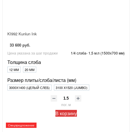
KI992 Kunlun Ink
33 600 руб.
Цена указана за шаг продажи
1/4 слэба- 1,5 м.п (1500х700 мм)
Толщина слэба
12 ММ
20 ММ
Размер плиты/слэба/листа (мм)
3000Х1400 (ЦЕЛЫЙ СЛЕБ)
3100 X1520 (JUMBO)
пог. м
В корзину
Спецпредложение