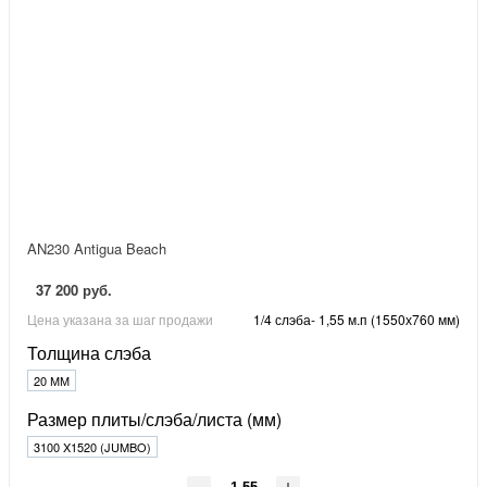
AN230 Antigua Beach
37 200 руб.
Цена указана за шаг продажи
1/4 слэба- 1,55 м.п (1550х760 мм)
Толщина слэба
20 ММ
Размер плиты/слэба/листа (мм)
3100 X1520 (JUMBO)