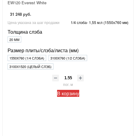
EW120 Everest White
31 248 руб.
Цена указана за шаг продажи
1/4 слэба- 1,55 м.п (1550х760 мм)
Толщина слэба
20 ММ
Размер плиты/слэба/листа (мм)
1550X760 (1/4 СЛЭБА)
3100X760 (1/2 СЛЭБА)
3100Х1520 (ЦЕЛЫЙ СЛЭБ)
пог. м
В корзину