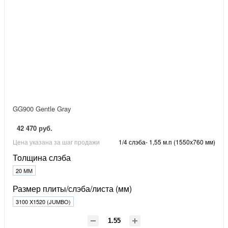
GG900 Gentle Gray
42 470 руб.
Цена указана за шаг продажи
1/4 слэба- 1,55 м.п (1550х760 мм)
Толщина слэба
20 ММ
Размер плиты/слэба/листа (мм)
3100 X1520 (JUMBO)