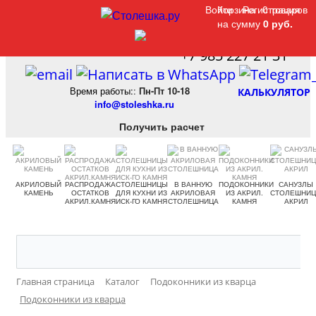
Войти
Войти
Корзина
Корзина
Регистрация
Регистрация
0 товаров
0 товаров
на сумму
на сумму
0 руб.
0 руб.
+7 985 227 21 31
Время работы:
:
Пн-Пт 10-18
КАЛЬКУЛЯТОР
info@stoleshka.ru
Получить расчет
АКРИЛОВЫЙ
РАСПРОДАЖА
СТОЛЕШНИЦЫ
В ВАННУЮ
ПОДОКОННИКИ
САНУЗЛЫ
КАМЕНЬ
ОСТАТКОВ
ДЛЯ КУХНИ ИЗ
АКРИЛОВАЯ
ИЗ АКРИЛ.
СТОЛЕШНИ
АКРИЛ.КАМНЯ
ИСК-ГО КАМНЯ
СТОЛЕШНИЦА
КАМНЯ
АКРИЛ
Главная страница
Каталог
Подоконники из кварца
Подоконники из кварца