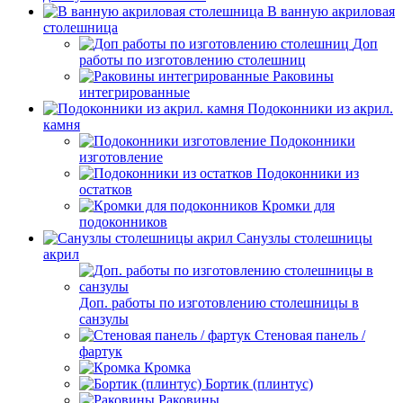
В ванную акриловая
столешница
Доп
работы по изготовлению столешниц
Раковины
интегрированные
Подоконники из акрил.
камня
Подоконники
изготовление
Подоконники из
остатков
Кромки для
подоконников
Санузлы столешницы
акрил
Доп. работы по изготовлению столешницы в
санзулы
Стеновая панель /
фартук
Кромка
Бортик (плинтус)
Раковины