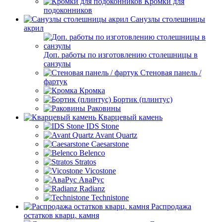
Кромки для
подоконников
Санузлы столешницы
акрил
Доп. работы по изготовлению столешницы в
санзулы
Стеновая панель /
фартук
Кромка
Бортик (плинтус)
Раковины
Кварцевый камень
IDS Stone
Avant Quartz
Caesarstone
Belenco
Stratos
Vicostone
АваРус
Radianz
Technistone
Распродажа
остатков кварц. камня