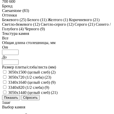
700 600
Бренд
Caesarstone (
83
)
Оттенки
Бежевого (
25
)
Белого (
11
)
Желтого (
1
)
Коричневого (
21
)
Светло-бежевого (
12
)
Светло-серого (
12
)
Серого (
21
)
Синего /
Голубого (
4
)
Черного (
9
)
Текстура камня
Все
Общая длина столешницы, мм
От
До
Размер плиты/слэба/листа (мм)
3050x1500 (целый слеб) (
2
)
3050x720 (1/2 слеба) (
23
)
3340х1640 (целый слеб) (
9
)
3340х820 (1/2 слеба) (
9
)
3050x1440 (целый слеб) (
21
)
1
шаг
Выбор камня