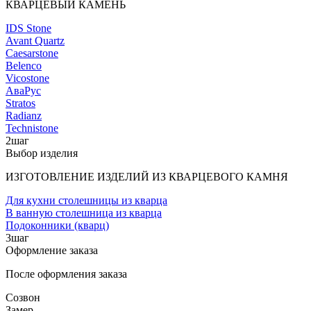
КВАРЦЕВЫЙ КАМЕНЬ
IDS Stone
Avant Quartz
Caesarstone
Belenco
Vicostone
АваРус
Stratos
Radianz
Technistone
2
шаг
Выбор изделия
ИЗГОТОВЛЕНИЕ ИЗДЕЛИЙ ИЗ КВАРЦЕВОГО КАМНЯ
Для кухни столешницы из кварца
В ванную столешница из кварца
Подоконники (кварц)
3
шаг
Оформление заказа
После оформления заказа
Созвон
Замер