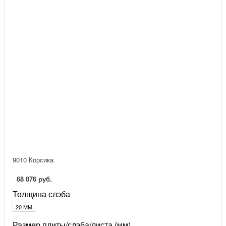
9010 Корсика
68 076 руб.
Толщина слэба
20 ММ
Размер плиты/слэба/листа (мм)