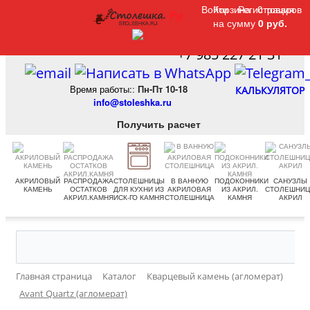
Войти
Войти
Корзина
Корзина
Регистрация
Регистрация
0 товаров
0 товаров
на сумму
на сумму
0 руб.
0 руб.
+7 985 227 21 31
Время работы:
:
Пн-Пт 10-18
КАЛЬКУЛЯТОР
info@stoleshka.ru
Получить расчет
АКРИЛОВЫЙ
РАСПРОДАЖА
СТОЛЕШНИЦЫ
В ВАННУЮ
ПОДОКОННИКИ
САНУЗЛЫ
КАМЕНЬ
ОСТАТКОВ
ДЛЯ КУХНИ ИЗ
АКРИЛОВАЯ
ИЗ АКРИЛ.
СТОЛЕШНИ
АКРИЛ.КАМНЯ
ИСК-ГО КАМНЯ
СТОЛЕШНИЦА
КАМНЯ
АКРИЛ
Главная страница
Каталог
Кварцевый камень (агломерат)
Avant Quartz (агломерат)