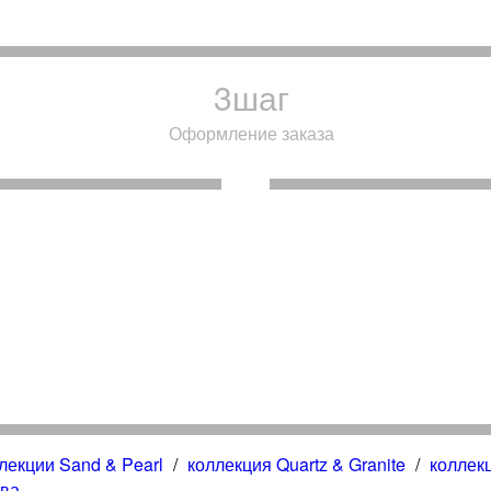
3
шаг
Оформление заказа
лекции Sand & Pearl
/
коллекция Quartz & Granite
/
коллекц
тва