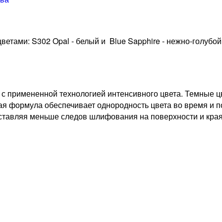
етами: S302 Opal - белый и Blue Sapphire - нежно-голубой
 с примененной технологией интенсивного цвета. Темные ц
ая формула обеспечивает однородность цвета во время и п
тавляя меньше следов шлифования на поверхности и края