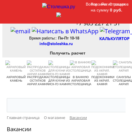
Войти
Войти
Корзина
Корзина
Регистрация
Регистрация
0 товаров
0 товаров
на сумму
на сумму
0 руб.
0 руб.
+7 985 227 21 31
Время работы:
:
Пн-Пт 10-18
КАЛЬКУЛЯТОР
info@stoleshka.ru
Получить расчет
АКРИЛОВЫЙ
РАСПРОДАЖА
СТОЛЕШНИЦЫ
В ВАННУЮ
ПОДОКОННИКИ
САНУЗЛЫ
КАМЕНЬ
ОСТАТКОВ
ДЛЯ КУХНИ ИЗ
АКРИЛОВАЯ
ИЗ АКРИЛ.
СТОЛЕШНИ
АКРИЛ.КАМНЯ
ИСК-ГО КАМНЯ
СТОЛЕШНИЦА
КАМНЯ
АКРИЛ
Главная страница
О магазине
Вакансии
Вакансии