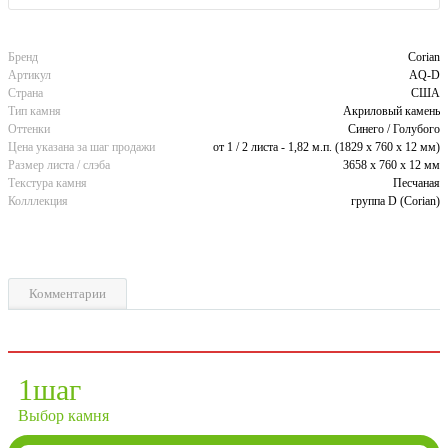
Бренд
Corian
Артикул
AQ-D
Страна
США
Тип камня
Акриловый камень
Оттенки
Синего / Голубого
Цена указана за шаг продажи
от 1 / 2 листа - 1,82 м.п. (1829 х 760 х 12 мм)
Размер листа / слэба
3658 x 760 x 12 мм
Текстура камня
Песчаная
Колллекция
группа D (Corian)
Комментарии
1
шаг
Выбор камня