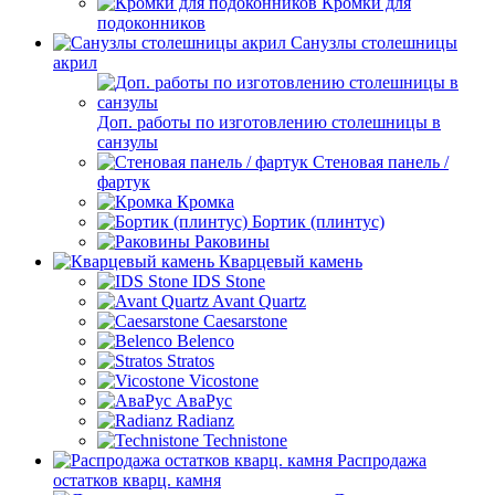
Кромки для
подоконников
Санузлы столешницы
акрил
Доп. работы по изготовлению столешницы в
санзулы
Стеновая панель /
фартук
Кромка
Бортик (плинтус)
Раковины
Кварцевый камень
IDS Stone
Avant Quartz
Caesarstone
Belenco
Stratos
Vicostone
АваРус
Radianz
Technistone
Распродажа
остатков кварц. камня