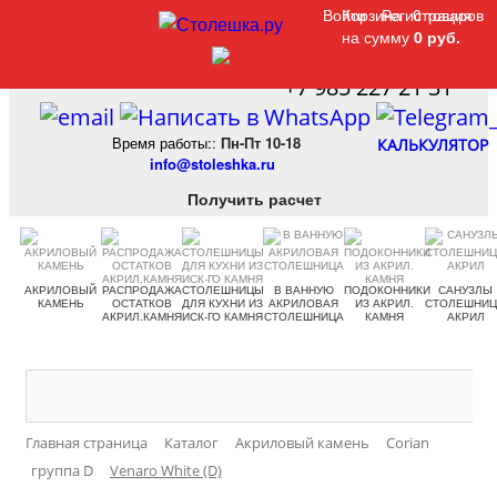
Войти
Войти
Корзина
Корзина
Регистрация
Регистрация
0 товаров
0 товаров
на сумму
на сумму
0 руб.
0 руб.
+7 985 227 21 31
Время работы:
:
Пн-Пт 10-18
КАЛЬКУЛЯТОР
info@stoleshka.ru
Получить расчет
АКРИЛОВЫЙ
РАСПРОДАЖА
СТОЛЕШНИЦЫ
В ВАННУЮ
ПОДОКОННИКИ
САНУЗЛЫ
КАМЕНЬ
ОСТАТКОВ
ДЛЯ КУХНИ ИЗ
АКРИЛОВАЯ
ИЗ АКРИЛ.
СТОЛЕШНИ
АКРИЛ.КАМНЯ
ИСК-ГО КАМНЯ
СТОЛЕШНИЦА
КАМНЯ
АКРИЛ
Главная страница
Каталог
Акриловый камень
Corian
группа D
Venaro White (D)