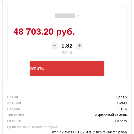
(0)
48 703.20 руб.
пог. м
КУПИТЬ
Бренд
Corian
Артикул
SW-D
Страна
США
Тип камня
Акриловый камень
Оттенки
Белого
Цена указана за шаг продажи
от 1 / 2 листа - 1,82 м.п. (1829 х 760 х 12 мм)