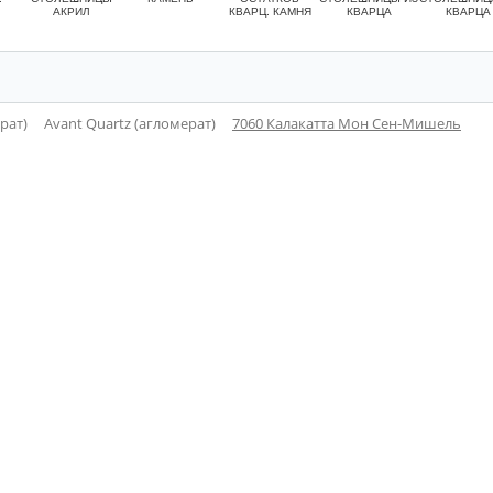
АКРИЛ
КВАРЦ. КАМНЯ
КВАРЦА
КВАРЦА
рат)
Avant Quartz (агломерат)
7060 Калакатта Мон Сен-Мишель