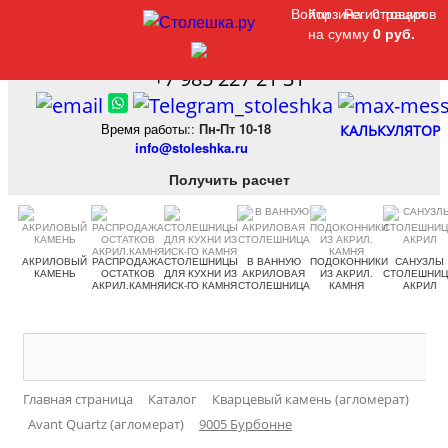
Войти
Войти
Корзина
Корзина
Регистрация
Регистрация
0 товаров
0 товаров
на сумму
на сумму
0 руб.
0 руб.
+7 985 227 21 31
Время работы:
:
Пн-Пт 10-18
КАЛЬКУЛЯТОР
info@stoleshka.ru
Получить расчет
АКРИЛОВЫЙ
РАСПРОДАЖА
СТОЛЕШНИЦЫ
В ВАННУЮ
ПОДОКОННИКИ
САНУЗЛЫ
КАМЕНЬ
ОСТАТКОВ
ДЛЯ КУХНИ ИЗ
АКРИЛОВАЯ
ИЗ АКРИЛ.
СТОЛЕШНИ
АКРИЛ.КАМНЯ
ИСК-ГО КАМНЯ
СТОЛЕШНИЦА
КАМНЯ
АКРИЛ
Главная страница
Каталог
Кварцевый камень (агломерат)
Avant Quartz (агломерат)
9005 Бурбонне