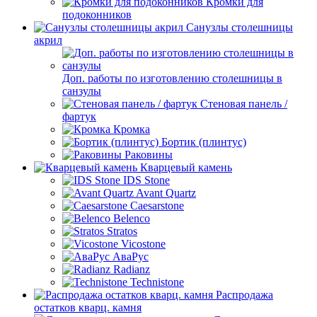
Кромки для
подоконников
Санузлы столешницы
акрил
Доп. работы по изготовлению столешницы в
санзулы
Стеновая панель /
фартук
Кромка
Бортик (плинтус)
Раковины
Кварцевый камень
IDS Stone
Avant Quartz
Caesarstone
Belenco
Stratos
Vicostone
АваРус
Radianz
Technistone
Распродажа
остатков кварц. камня