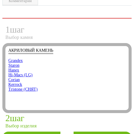
Комментарии
1
шаг
Выбор камня
АКРИЛОВЫЙ КАМЕНЬ
Grandex
Staron
Hanex
Hi-Macs (LG)
Corian
Kerrock
Tristone (СНЯТ)
2
шаг
Выбор изделия