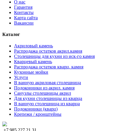
О нас
Гарантия
Контакты
Карта сайта
Вакансии
Каталог
Акриловый камень
Распродажа остатков акрил.камня
Столешницы для кухни из иск-го камня
Кварцевый камень
Распродажа остатков кварц. камня
Кухонные мойки
Услуги
В ванную акриловая столешница
Подоконники из акрил. камня
Санузлы столешницы акрил
Для кухни столешницы из кварца
В ванную столешница из кварца
Подоконники (кварц)
Крепежи / кронштейны
+7 985 227 21 31