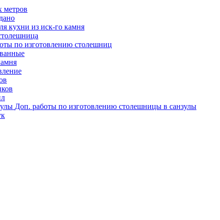
х метров
одано
я кухни из иск-го камня
столешница
оты по изготовлению столешниц
ованные
камня
вление
ов
иков
ил
Доп. работы по изготовлению столешницы в санзулы
ук