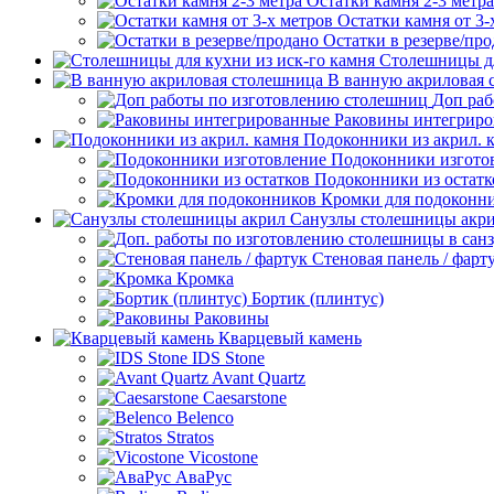
Остатки камня 2-3 метра
Остатки камня от 3-
Остатки в резерве/пр
Столешницы дл
В ванную акриловая 
Доп раб
Раковины интегрир
Подоконники из акрил. 
Подоконники изгото
Подоконники из остатк
Кромки для подоконн
Санузлы столешницы акр
Стеновая панель / фарт
Кромка
Бортик (плинтус)
Раковины
Кварцевый камень
IDS Stone
Avant Quartz
Caesarstone
Belenco
Stratos
Vicostone
АваРус