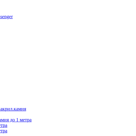
 акрил.камня
амня до 1 метра
етра
етра