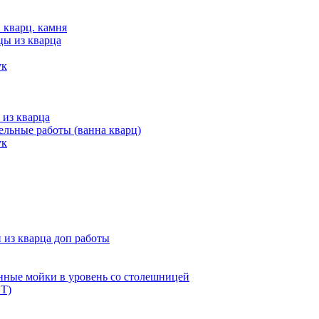
 кварц. камня
цы из кварца
ук
 из кварца
льные работы (ванна кварц)
ук
из кварца доп работы
нные мойки в уровень со столешницей
Т)