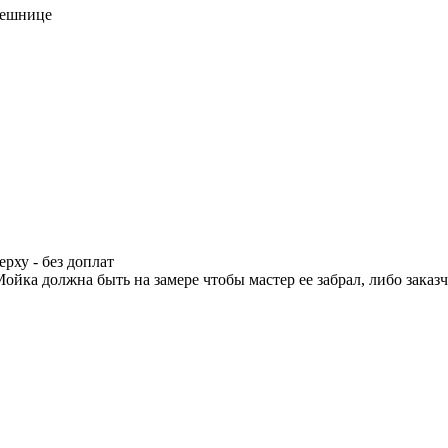
лешнице
рху - без доплат
ойка должна быть на замере чтобы мастер ее забрал, либо заказ