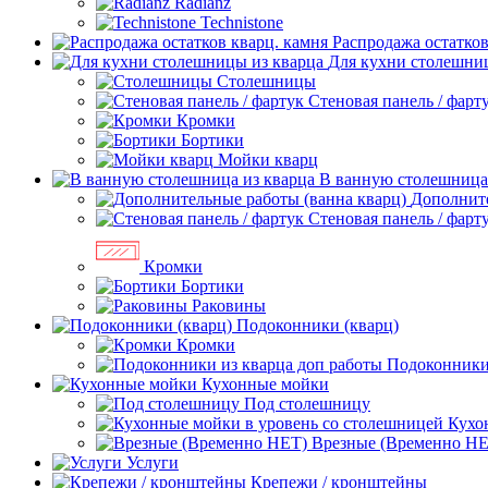
Radianz
Technistone
Распродажа остатков
Для кухни столешни
Столешницы
Стеновая панель / фарт
Кромки
Бортики
Мойки кварц
В ванную столешница
Дополните
Стеновая панель / фарт
Кромки
Бортики
Раковины
Подоконники (кварц)
Кромки
Подоконники 
Кухонные мойки
Под столешницу
Кухо
Врезные (Временно НЕ
Услуги
Крепежи / кронштейны