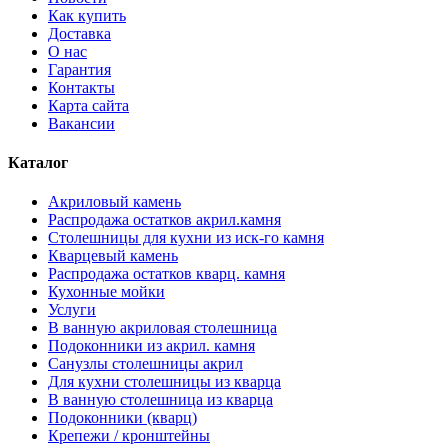
Как купить
Доставка
О нас
Гарантия
Контакты
Карта сайта
Вакансии
Каталог
Акриловый камень
Распродажа остатков акрил.камня
Столешницы для кухни из иск-го камня
Кварцевый камень
Распродажа остатков кварц. камня
Кухонные мойки
Услуги
В ванную акриловая столешница
Подоконники из акрил. камня
Санузлы столешницы акрил
Для кухни столешницы из кварца
В ванную столешница из кварца
Подоконники (кварц)
Крепежи / кронштейны