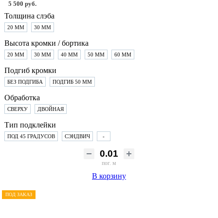
5 500 руб.
Толщина слэба
20 ММ
30 ММ
Высота кромки / бортика
20 ММ
30 ММ
40 ММ
50 ММ
60 ММ
Подгиб кромки
БЕЗ ПОДГИБА
ПОДГИБ 50 ММ
Обработка
СВЕРХУ
ДВОЙНАЯ
Тип подклейки
ПОД 45 ГРАДУСОВ
СЭНДВИЧ
-
пог. м
В корзину
ПОД ЗАКАЗ