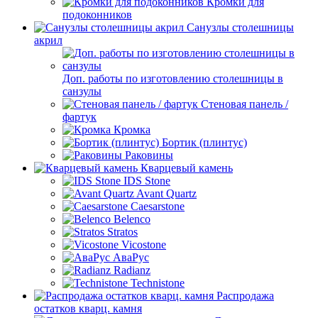
Кромки для
подоконников
Санузлы столешницы
акрил
Доп. работы по изготовлению столешницы в
санзулы
Стеновая панель /
фартук
Кромка
Бортик (плинтус)
Раковины
Кварцевый камень
IDS Stone
Avant Quartz
Caesarstone
Belenco
Stratos
Vicostone
АваРус
Radianz
Technistone
Распродажа
остатков кварц. камня