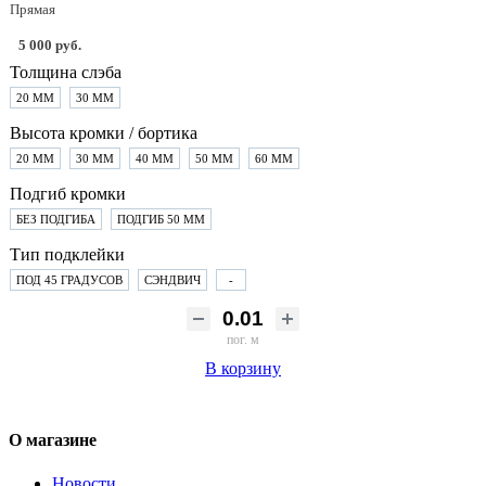
Прямая
5 000 руб.
Толщина слэба
20 ММ
30 ММ
Высота кромки / бортика
20 ММ
30 ММ
40 ММ
50 ММ
60 ММ
Подгиб кромки
БЕЗ ПОДГИБА
ПОДГИБ 50 ММ
Тип подклейки
ПОД 45 ГРАДУСОВ
СЭНДВИЧ
-
пог. м
В корзину
О магазине
Новости