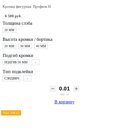
Кромка фигурная. Профиль H
6 500 руб.
Толщина слэба
20 ММ
Высота кромки / бортика
20 ММ
30 ММ
40 ММ
Подгиб кромки
ПОДГИБ 50 ММ
-
Тип подклейки
СЭНДВИЧ
-
пог. м
В корзину
ПОД ЗАКАЗ