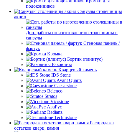
Кромки для
подоконников
Санузлы столешницы
акрил
Доп. работы по изготовлению столешницы в
санзулы
Стеновая панель /
фартук
Кромка
Бортик (плинтус)
Раковины
Кварцевый камень
IDS Stone
Avant Quartz
Caesarstone
Belenco
Stratos
Vicostone
АваРус
Radianz
Technistone
Распродажа
остатков кварц. камня