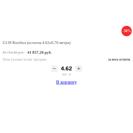
-50%
G139 Rooibos (остаток 4.62х0,76 метра)
41 857.20 руб.
83 714.40 руб.
Цена указана за шаг продажи
за весь остаток
пог. м
В корзину