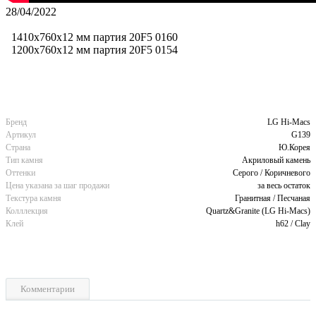
28/04/2022
1410x760x12 мм партия 20F5 0160
1200x760x12 мм партия 20F5 0154
Бренд
LG Hi-Macs
Артикул
G139
Страна
Ю.Корея
Тип камня
Акриловый камень
Оттенки
Серого / Коричневого
Цена указана за шаг продажи
за весь остаток
Текстура камня
Гранитная / Песчаная
Колллекция
Quartz&Granite (LG Hi-Macs)
Клей
h62 / Clay
Комментарии