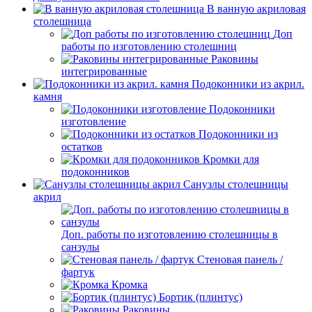
В ванную акриловая
столешница
Доп
работы по изготовлению столешниц
Раковины
интегрированные
Подоконники из акрил.
камня
Подоконники
изготовление
Подоконники из
остатков
Кромки для
подоконников
Санузлы столешницы
акрил
Доп. работы по изготовлению столешницы в
санзулы
Стеновая панель /
фартук
Кромка
Бортик (плинтус)
Раковины