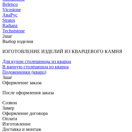
Belenco
Vicostone
АваРус
Stratos
Radianz
Technistone
2
шаг
Выбор изделия
ИЗГОТОВЛЕНИЕ ИЗДЕЛИЙ ИЗ КВАРЦЕВОГО КАМНЯ
Для кухни столешницы из кварца
В ванную столешница из кварца
Подоконники (кварц)
3
шаг
Оформление заказа
После оформления заказа
Созвон
Замер
Оформление договора
Оплата
Изготовление
Доставка и монтаж