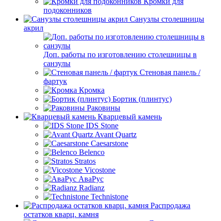
Кромки для
подоконников
Санузлы столешницы
акрил
Доп. работы по изготовлению столешницы в
санзулы
Стеновая панель /
фартук
Кромка
Бортик (плинтус)
Раковины
Кварцевый камень
IDS Stone
Avant Quartz
Caesarstone
Belenco
Stratos
Vicostone
АваРус
Radianz
Technistone
Распродажа
остатков кварц. камня