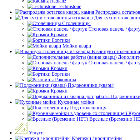
Radianz
Technistone
Распродажа остатков
Для кухни столешни
Столешницы
Стеновая панель / фарт
Кромки
Бортики
Мойки кварц
В ванную столешница
Дополните
Стеновая панель / фарт
Кромки
Бортики
Раковины
Подоконники (кварц)
Кромки
Подоконники 
Кухонные мойки
Под столешницу
Кухо
Врезные (Временно НЕ
Услуги
Крепежи / кронштейны