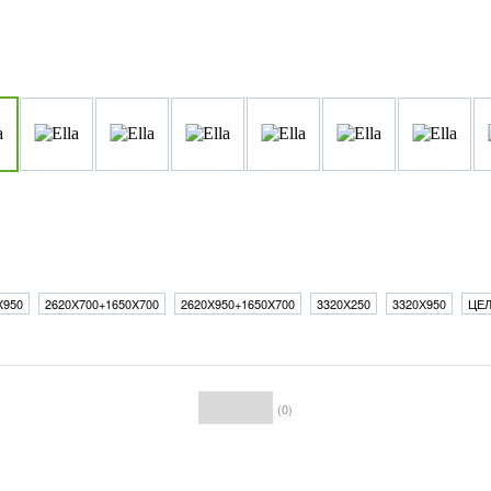
X950
2620Х700+1650X700
2620Х950+1650X700
3320Х250
3320Х950
ЦЕ
(0)