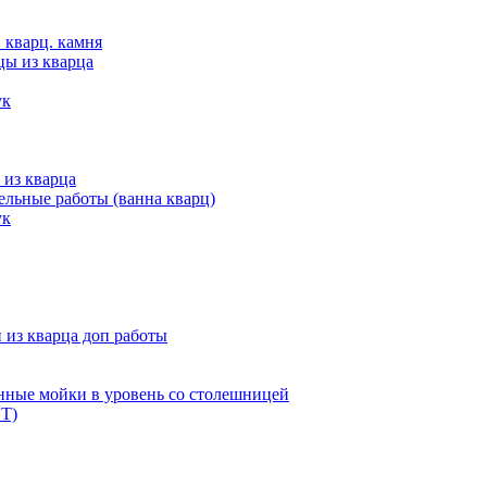
 кварц. камня
цы из кварца
ук
 из кварца
льные работы (ванна кварц)
ук
из кварца доп работы
нные мойки в уровень со столешницей
Т)