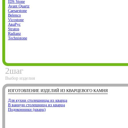
IDS Stone
Avant Quartz
Caesarstone
Belenco
Vicostone
АваРус
Stratos
Radianz
Technistone
2
шаг
Выбор изделия
ИЗГОТОВЛЕНИЕ ИЗДЕЛИЙ ИЗ КВАРЦЕВОГО КАМНЯ
Для кухни столешницы из кварца
В ванную столешница из кварца
Подоконники (кварц)