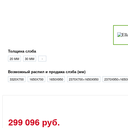
Толщина слэба
20 ММ
30 ММ
-
Возможный распил и продажа слэба (мм)
3320Х700
1650Х700
1650Х950
2370Х700+1650X950
2370Х950+1650
299 096 руб.