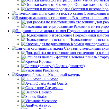
Остатки камня 2-3 метра
Остатки камня от 3-
Остатки в резерве/пр
Столешницы дл
В ванную акриловая 
Доп раб
Раковины интегрир
Подоконники из акрил. 
Подоконники изгото
Подоконники из остатк
Кромки для подоконн
Санузлы столешницы акр
Стеновая панель / фарт
Кромка
Бортик (плинтус)
Раковины
Кварцевый камень
IDS Stone
Avant Quartz
Caesarstone
Belenco
Stratos
Vicostone
АваРус