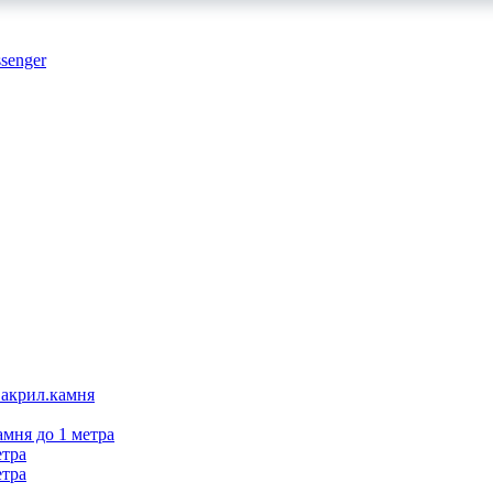
 акрил.камня
амня до 1 метра
етра
етра