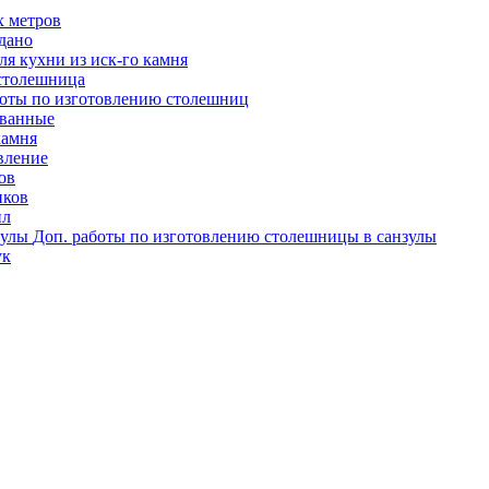
х метров
одано
я кухни из иск-го камня
столешница
оты по изготовлению столешниц
ованные
камня
вление
ов
иков
ил
Доп. работы по изготовлению столешницы в санзулы
ук