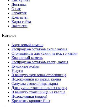
Как купить
Доставка
О нас
Гарантия
Контакты
Карта сайта
Вакансии
Каталог
Акриловый камень
Распродажа остатков акрил.камня
Столешницы для кухни из иск-го камня
Кварцевый камень
Распродажа остатков кварц. камня
Кухонные мойки
Услуги
В ванную акриловая столешница
Подоконники из акрил. камня
Санузлы столешницы акрил
Для кухни столешницы из кварца
В ванную столешница из кварца
Подоконники (кварц)
Крепежи / кронштейны