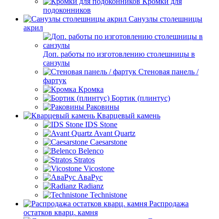
Кромки для
подоконников
Санузлы столешницы
акрил
Доп. работы по изготовлению столешницы в
санзулы
Стеновая панель /
фартук
Кромка
Бортик (плинтус)
Раковины
Кварцевый камень
IDS Stone
Avant Quartz
Caesarstone
Belenco
Stratos
Vicostone
АваРус
Radianz
Technistone
Распродажа
остатков кварц. камня