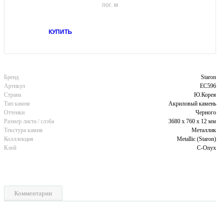
пог. м
КУПИТЬ
Бренд
Staron
Артикул
EC596
Страна
Ю.Корея
Тип камня
Акриловый камень
Оттенки
Черного
Размер листа / слэба
3680 x 760 x 12 мм
Текстура камня
Металлик
Колллекция
Metallic (Staron)
Клей
C-Onyx
Комментарии