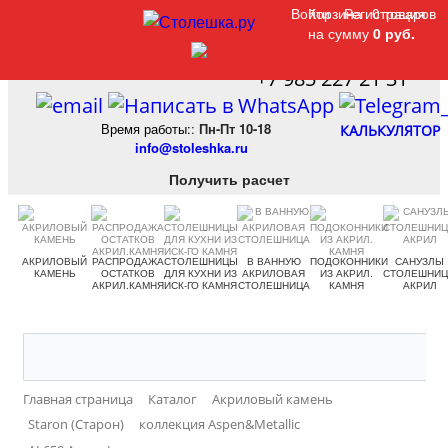
Войти
Войти
Корзина
Корзина
Регистрация
Регистрация
0 товаров
0 товаров
на сумму
на сумму
0 руб.
0 руб.
+7 985 227 21 31
Время работы:
:
Пн-Пт 10-18
КАЛЬКУЛЯТОР
info@stoleshka.ru
Получить расчет
АКРИЛОВЫЙ
РАСПРОДАЖА
СТОЛЕШНИЦЫ
В ВАННУЮ
ПОДОКОННИКИ
САНУЗЛЫ
КАМЕНЬ
ОСТАТКОВ
ДЛЯ КУХНИ ИЗ
АКРИЛОВАЯ
ИЗ АКРИЛ.
СТОЛЕШНИ
АКРИЛ.КАМНЯ
ИСК-ГО КАМНЯ
СТОЛЕШНИЦА
КАМНЯ
АКРИЛ
Главная страница
Каталог
Акриловый камень
Staron (Старон)
коллекция Aspen&Metallic