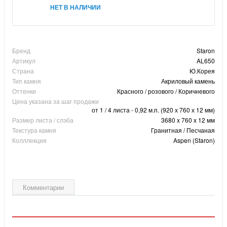
НЕТ В НАЛИЧИИ
Бренд
Staron
Артикул
AL650
Страна
Ю.Корея
Тип камня
Акриловый камень
Оттенки
Красного / розового / Коричневого
Цена указана за шаг продажи
от 1 / 4 листа - 0,92 м.п. (920 х 760 х 12 мм)
Размер листа / слэба
3680 x 760 x 12 мм
Текстура камня
Гранитная / Песчаная
Колллекция
Aspen (Staron)
Комментарии