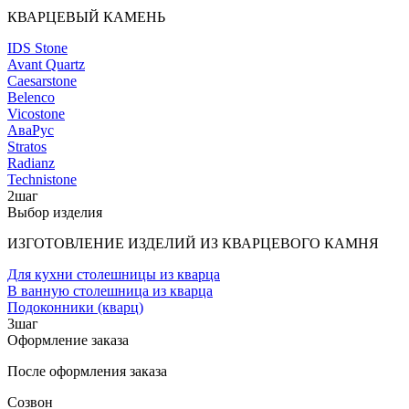
КВАРЦЕВЫЙ КАМЕНЬ
IDS Stone
Avant Quartz
Caesarstone
Belenco
Vicostone
АваРус
Stratos
Radianz
Technistone
2
шаг
Выбор изделия
ИЗГОТОВЛЕНИЕ ИЗДЕЛИЙ ИЗ КВАРЦЕВОГО КАМНЯ
Для кухни столешницы из кварца
В ванную столешница из кварца
Подоконники (кварц)
3
шаг
Оформление заказа
После оформления заказа
Созвон