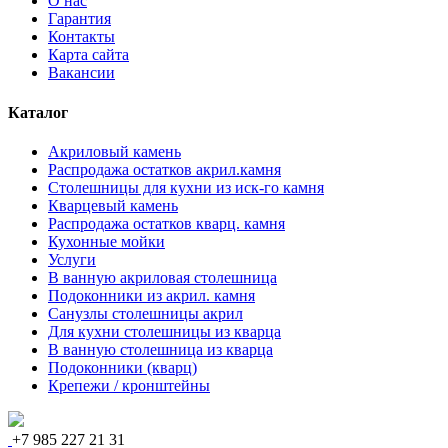
О нас
Гарантия
Контакты
Карта сайта
Вакансии
Каталог
Акриловый камень
Распродажа остатков акрил.камня
Столешницы для кухни из иск-го камня
Кварцевый камень
Распродажа остатков кварц. камня
Кухонные мойки
Услуги
В ванную акриловая столешница
Подоконники из акрил. камня
Санузлы столешницы акрил
Для кухни столешницы из кварца
В ванную столешница из кварца
Подоконники (кварц)
Крепежи / кронштейны
+7 985 227 21 31