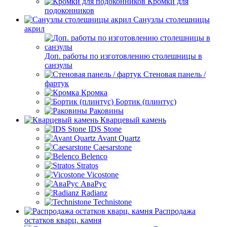
Кромки для
подоконников
Санузлы столешницы
акрил
Доп. работы по изготовлению столешницы в
санзулы
Стеновая панель /
фартук
Кромка
Бортик (плинтус)
Раковины
Кварцевый камень
IDS Stone
Avant Quartz
Caesarstone
Belenco
Stratos
Vicostone
АваРус
Radianz
Technistone
Распродажа
остатков кварц. камня