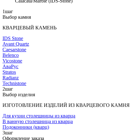
Calacata/Marble (IDS-Stone)
1
шаг
Выбор камня
КВАРЦЕВЫЙ КАМЕНЬ
IDS Stone
Avant Quartz
Caesarstone
Belenco
Vicostone
АваРус
Stratos
Radianz
Technistone
2
шаг
Выбор изделия
ИЗГОТОВЛЕНИЕ ИЗДЕЛИЙ ИЗ КВАРЦЕВОГО КАМНЯ
Для кухни столешницы из кварца
В ванную столешница из кварца
Подоконники (кварц)
3
шаг
Оформление заказа