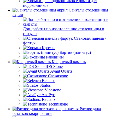
Кромки для
подоконников
Санузлы столешницы
акрил
Доп. работы по изготовлению столешницы в
санзулы
Стеновая панель /
фартук
Кромка
Бортик (плинтус)
Раковины
Кварцевый камень
IDS Stone
Avant Quartz
Caesarstone
Belenco
Stratos
Vicostone
АваРус
Radianz
Technistone
Распродажа
остатков кварц. камня