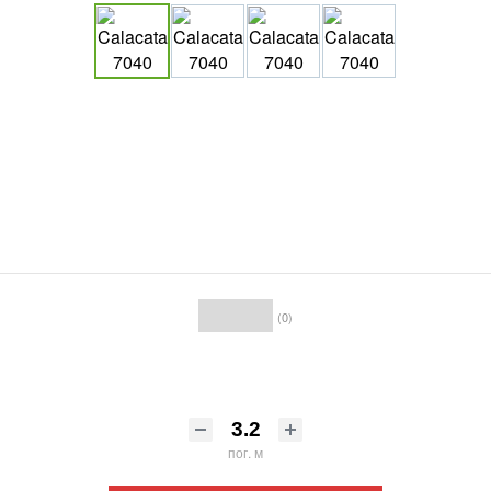
(0)
пог. м