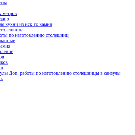
етра
х метров
одано
я кухни из иск-го камня
столешница
оты по изготовлению столешниц
ованные
камня
вление
ов
иков
ил
Доп. работы по изготовлению столешницы в санзулы
ук