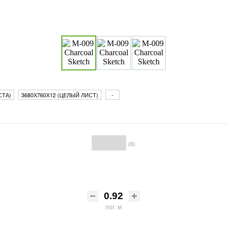
СТА)
3680Х760Х12 (ЦЕЛЫЙ ЛИСТ)
-
(0)
пог. м