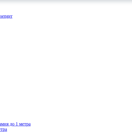
амня до 1 метра
етра