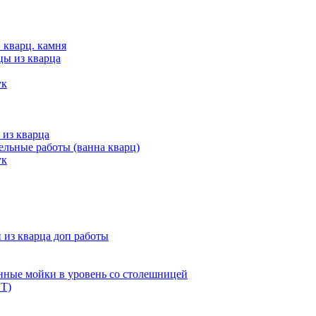
 кварц. камня
цы из кварца
ук
 из кварца
льные работы (ванна кварц)
ук
из кварца доп работы
нные мойки в уровень со столешницей
Т)