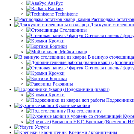
АваРус
Radianz
Technistone
Распродажа остатков
Для кухни столешни
Столешницы
Стеновая панель / фарт
Кромки
Бортики
Мойки кварц
В ванную столешница
Дополните
Стеновая панель / фарт
Кромки
Бортики
Раковины
Подоконники (кварц)
Кромки
Подоконники 
Кухонные мойки
Под столешницу
Кухо
Врезные (Временно НЕ
Услуги
Крепежи / кронштейны