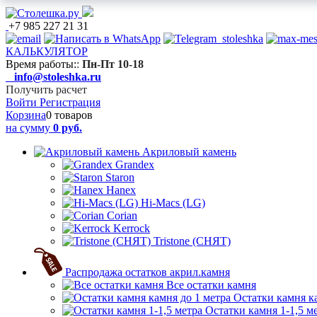
+7 985 227 21 31
КАЛЬКУЛЯТОР
Время работы:
:
Пн-Пт 10-18
info@stoleshka.ru
Получить расчет
Войти
Регистрация
Корзина
0 товаров
на сумму
0 руб.
Акриловый камень
Grandex
Staron
Hanex
Hi-Macs (LG)
Corian
Kerrock
Tristone (СНЯТ)
Распродажа остатков акрил.камня
Все остатки камня
Остатки камня к
Остатки камня 1-1,5 м