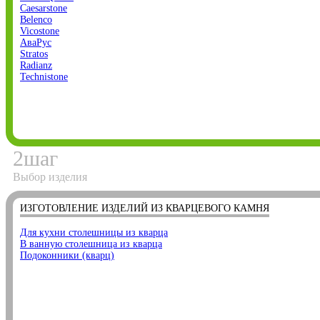
Caesarstone
Belenco
Vicostone
АваРус
Stratos
Radianz
Technistone
2
шаг
Выбор изделия
ИЗГОТОВЛЕНИЕ ИЗДЕЛИЙ ИЗ КВАРЦЕВОГО КАМНЯ
Для кухни столешницы из кварца
В ванную столешница из кварца
Подоконники (кварц)