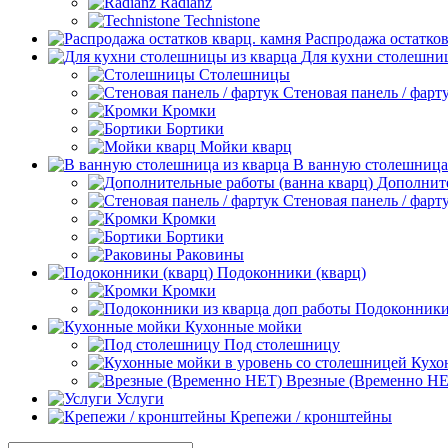
Radianz
Technistone
Распродажа остатков
Для кухни столешни
Столешницы
Стеновая панель / фарт
Кромки
Бортики
Мойки кварц
В ванную столешница
Дополните
Стеновая панель / фарт
Кромки
Бортики
Раковины
Подоконники (кварц)
Кромки
Подоконники 
Кухонные мойки
Под столешницу
Кухо
Врезные (Временно НЕ
Услуги
Крепежи / кронштейны