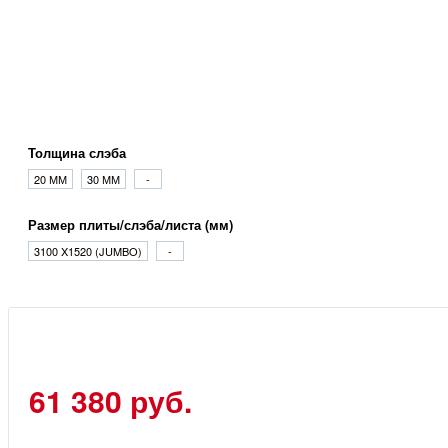
Толщина слэба
20 ММ
30 ММ
-
Размер плиты/слэба/листа (мм)
3100 X1520 (JUMBO)
-
61 380 руб.