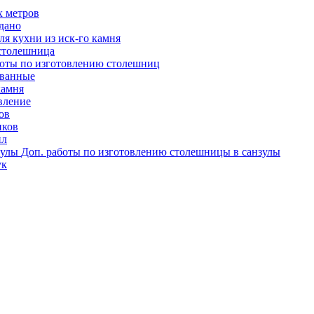
х метров
одано
я кухни из иск-го камня
столешница
оты по изготовлению столешниц
ованные
камня
вление
ов
иков
ил
Доп. работы по изготовлению столешницы в санзулы
ук