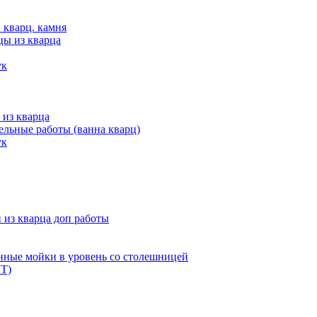
 кварц. камня
цы из кварца
ук
 из кварца
льные работы (ванна кварц)
ук
из кварца доп работы
нные мойки в уровень со столешницей
Т)