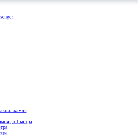
 акрил.камня
амня до 1 метра
етра
етра