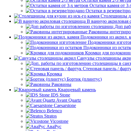
Остатки камня 2-3 метра
Остатки камня от 3-
Остатки в резерве/пр
Столешницы дл
В ванную акриловая 
Доп раб
Раковины интегрир
Подоконники из акрил. 
Подоконники изгото
Подоконники из остатк
Кромки для подоконн
Санузлы столешницы акр
Стеновая панель / фарт
Кромка
Бортик (плинтус)
Раковины
Кварцевый камень
IDS Stone
Avant Quartz
Caesarstone
Belenco
Stratos
Vicostone
АваРус