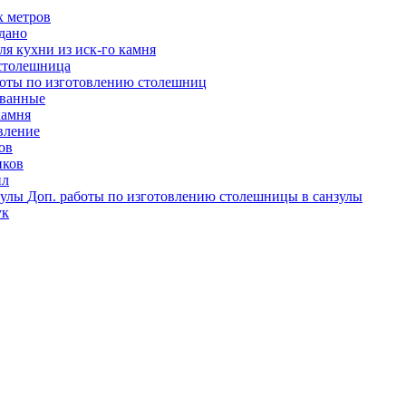
х метров
одано
я кухни из иск-го камня
столешница
оты по изготовлению столешниц
ованные
камня
вление
ов
иков
ил
Доп. работы по изготовлению столешницы в санзулы
ук