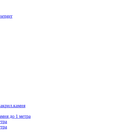
 акрил.камня
амня до 1 метра
етра
етра