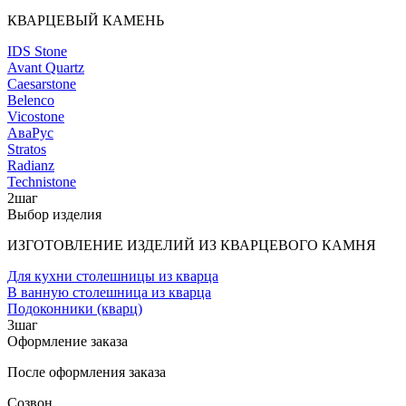
КВАРЦЕВЫЙ КАМЕНЬ
IDS Stone
Avant Quartz
Caesarstone
Belenco
Vicostone
АваРус
Stratos
Radianz
Technistone
2
шаг
Выбор изделия
ИЗГОТОВЛЕНИЕ ИЗДЕЛИЙ ИЗ КВАРЦЕВОГО КАМНЯ
Для кухни столешницы из кварца
В ванную столешница из кварца
Подоконники (кварц)
3
шаг
Оформление заказа
После оформления заказа
Созвон