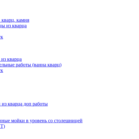
 кварц. камня
цы из кварца
ук
 из кварца
льные работы (ванна кварц)
ук
из кварца доп работы
нные мойки в уровень со столешницей
Т)