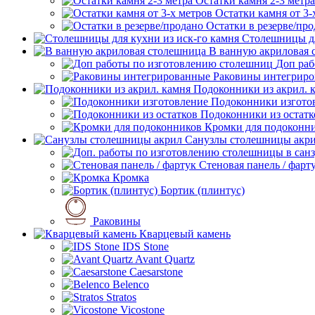
Остатки камня 2-3 метра
Остатки камня от 3-
Остатки в резерве/пр
Столешницы дл
В ванную акриловая 
Доп раб
Раковины интегрир
Подоконники из акрил. 
Подоконники изгото
Подоконники из остатк
Кромки для подоконн
Санузлы столешницы акр
Стеновая панель / фарт
Кромка
Бортик (плинтус)
Раковины
Кварцевый камень
IDS Stone
Avant Quartz
Caesarstone
Belenco
Stratos
Vicostone