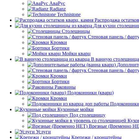
АваРус
Radianz
Technistone
Распродажа остатков
Для кухни столешни
Столешницы
Стеновая панель / фарт
Кромки
Бортики
Мойки кварц
В ванную столешница
Дополните
Стеновая панель / фарт
Кромки
Бортики
Раковины
Подоконники (кварц)
Кромки
Подоконники 
Кухонные мойки
Под столешницу
Кухо
Врезные (Временно НЕ
Услуги
Крепежи / кронштейны