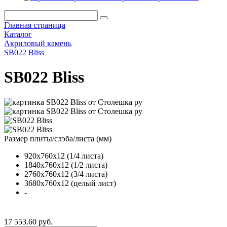
Главная страница
Каталог
Акриловый камень
SB022 Bliss
SB022 Bliss
Размер плиты/слэба/листа (мм)
920х760х12 (1/4 листа)
1840х760х12 (1/2 листа)
2760х760х12 (3/4 листа)
3680х760х12 (целый лист)
-
17 553.60 руб.