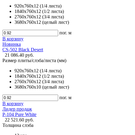
920х760х12 (1/4 листа)
1840х760х12 (1/2 листа)
2760х760х12 (3/4 листа)
3680х760х12 (целый лист)
пог. м
В корзину
Новинка
CS-502 Black Desert
21 086.40 руб.
Размер плиты/слэба/листа (мм)
920х760х12 (1/4 листа)
1840х760х12 (1/2 листа)
2760х760х12 (3/4 листа)
3680х760х10 (целый лист)
пог. м
В корзину
Лидер продаж
P-104 Pure White
22 521.60 руб.
Толщина слэба