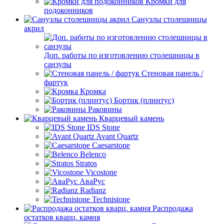
Кромки для
подоконников
Санузлы столешницы
акрил
Доп. работы по изготовлению столешницы в
санзулы
Стеновая панель /
фартук
Кромка
Бортик (плинтус)
Раковины
Кварцевый камень
IDS Stone
Avant Quartz
Caesarstone
Belenco
Stratos
Vicostone
АваРус
Radianz
Technistone
Распродажа
остатков кварц. камня