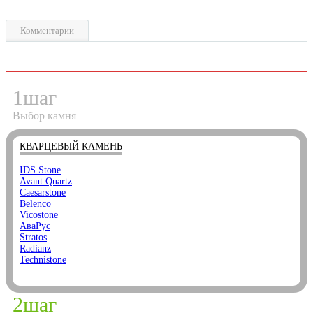
Комментарии
1
шаг
Выбор камня
КВАРЦЕВЫЙ КАМЕНЬ
IDS Stone
Avant Quartz
Caesarstone
Belenco
Vicostone
АваРус
Stratos
Radianz
Technistone
2
шаг