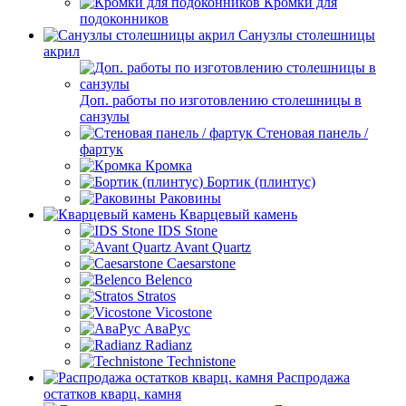
Кромки для
подоконников
Санузлы столешницы
акрил
Доп. работы по изготовлению столешницы в
санзулы
Стеновая панель /
фартук
Кромка
Бортик (плинтус)
Раковины
Кварцевый камень
IDS Stone
Avant Quartz
Caesarstone
Belenco
Stratos
Vicostone
АваРус
Radianz
Technistone
Распродажа
остатков кварц. камня