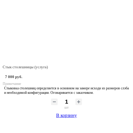
Стык столешницы (услуга)
7 000 руб.
Примечание
Стыковка столешниц определяется в основном на замере исходя из размеров слэба
и необходимой конфигурации. Оговаривается с заказчиком.
шт
В корзину