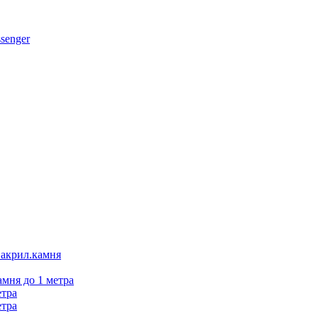
 акрил.камня
амня до 1 метра
етра
етра