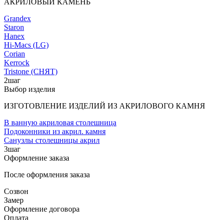
АКРИЛОВЫЙ КАМЕНЬ
Grandex
Staron
Hanex
Hi-Macs (LG)
Corian
Kerrock
Tristone (СНЯТ)
2
шаг
Выбор изделия
ИЗГОТОВЛЕНИЕ ИЗДЕЛИЙ ИЗ АКРИЛОВОГО КАМНЯ
В ванную акриловая столешница
Подоконники из акрил. камня
Санузлы столешницы акрил
3
шаг
Оформление заказа
После оформления заказа
Созвон
Замер
Оформление договора
Оплата