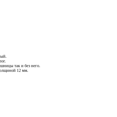
ный.
пог.
шницы так и без него.
толщиной 12 мм.