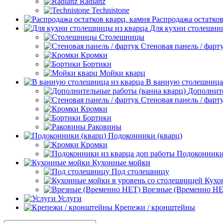
Radianz
Technistone
Распродажа остатков
Для кухни столешни
Столешницы
Стеновая панель / фарт
Кромки
Бортики
Мойки кварц
В ванную столешница
Дополните
Стеновая панель / фарт
Кромки
Бортики
Раковины
Подоконники (кварц)
Кромки
Подоконники 
Кухонные мойки
Под столешницу
Кухо
Врезные (Временно НЕ
Услуги
Крепежи / кронштейны