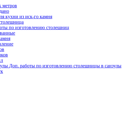
х метров
одано
я кухни из иск-го камня
столешница
оты по изготовлению столешниц
ованные
камня
вление
ов
иков
ил
Доп. работы по изготовлению столешницы в санзулы
ук