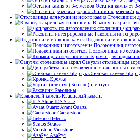
Остатки камня 2-3 метра
Остатки камня от 3-
Остатки в резерве/пр
Столешницы дл
В ванную акриловая 
Доп раб
Раковины интегрир
Подоконники из акрил. 
Подоконники изгото
Подоконники из остатк
Кромки для подоконн
Санузлы столешницы акр
Стеновая панель / фарт
Кромка
Бортик (плинтус)
Раковины
Кварцевый камень
IDS Stone
Avant Quartz
Caesarstone
Belenco
Stratos
Vicostone
АваРус