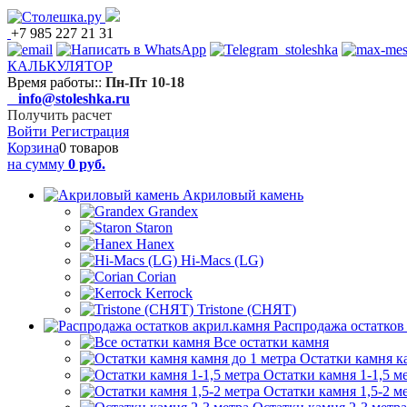
+7 985 227 21 31
КАЛЬКУЛЯТОР
Время работы:
:
Пн-Пт 10-18
info@stoleshka.ru
Получить расчет
Войти
Регистрация
Корзина
0 товаров
на сумму
0 руб.
Акриловый камень
Grandex
Staron
Hanex
Hi-Macs (LG)
Corian
Kerrock
Tristone (СНЯТ)
Распродажа остатков
Все остатки камня
Остатки камня к
Остатки камня 1-1,5 м
Остатки камня 1,5-2 м