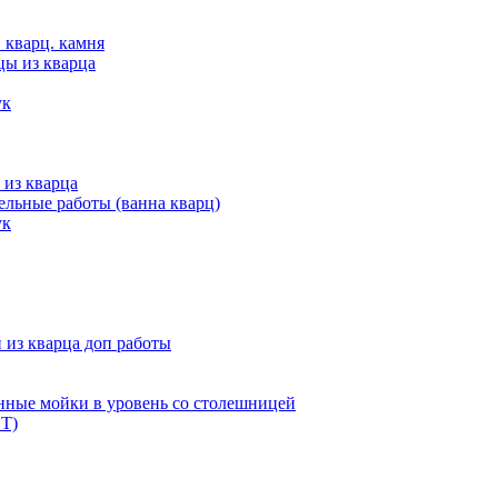
 кварц. камня
цы из кварца
ук
 из кварца
льные работы (ванна кварц)
ук
из кварца доп работы
нные мойки в уровень со столешницей
Т)