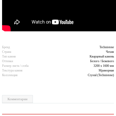
Бренд
Technistone
Страна
Чехия
Тип камня
Кварцевый камень
Оттенки
Белого / Бежевого
Размер листа / слэба
3200 x 1600 мм
Текстура камня
Мраморная
Колллекция
Crystal (Technistone)
Комментарии