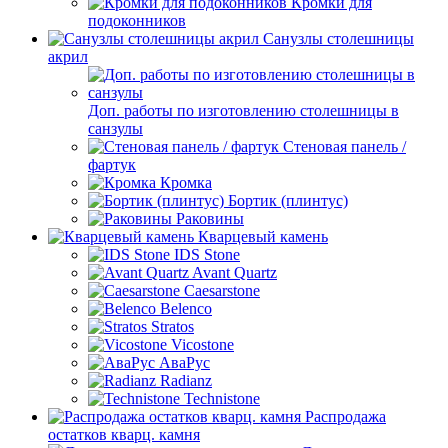
Кромки для
подоконников
Санузлы столешницы
акрил
Доп. работы по изготовлению столешницы в
санзулы
Стеновая панель /
фартук
Кромка
Бортик (плинтус)
Раковины
Кварцевый камень
IDS Stone
Avant Quartz
Caesarstone
Belenco
Stratos
Vicostone
АваРус
Radianz
Technistone
Распродажа
остатков кварц. камня