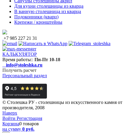
Санузлы столешницы акрил
Для кухни столешницы из кварца
В ванную столешница из кварца
Подоконники (кварц)
Крепежи / кронштейны
+7 985 227 21 31
КАЛЬКУЛЯТОР
Время работы:
:
Пн-Пт 10-18
info@stoleshka.ru
Получить расчет
Персональный раздел
© Столешка РУ - столешницы из искусственного камня от
производителя, 2008
Наверх
Войти
Регистрация
Корзина
0 товаров
на сумму
0 руб.