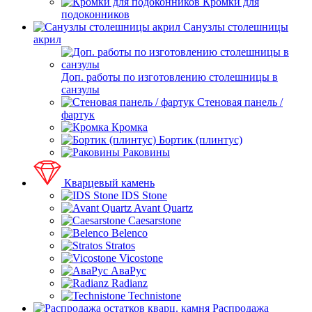
Кромки для
подоконников
Санузлы столешницы
акрил
Доп. работы по изготовлению столешницы в
санзулы
Стеновая панель /
фартук
Кромка
Бортик (плинтус)
Раковины
Кварцевый камень
IDS Stone
Avant Quartz
Caesarstone
Belenco
Stratos
Vicostone
АваРус
Radianz
Technistone
Распродажа