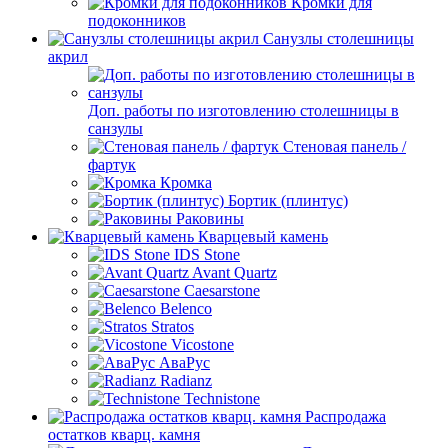
Кромки для
подоконников
Санузлы столешницы
акрил
Доп. работы по изготовлению столешницы в
санзулы
Стеновая панель /
фартук
Кромка
Бортик (плинтус)
Раковины
Кварцевый камень
IDS Stone
Avant Quartz
Caesarstone
Belenco
Stratos
Vicostone
АваРус
Radianz
Technistone
Распродажа
остатков кварц. камня