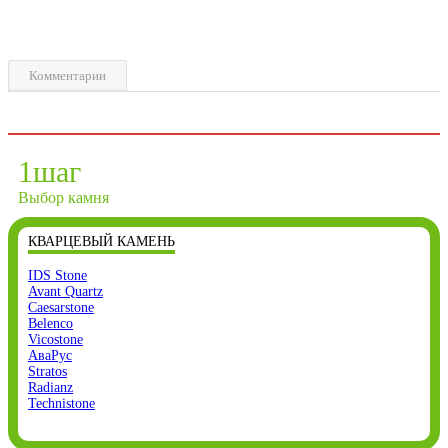
Комментарии
1
шаг
Выбор камня
КВАРЦЕВЫЙ КАМЕНЬ
IDS Stone
Avant Quartz
Caesarstone
Belenco
Vicostone
АваРус
Stratos
Radianz
Technistone