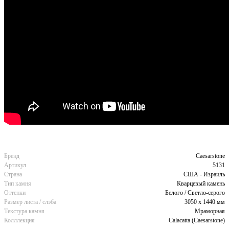
Бренд
Caesarstone
Артикул
5131
Страна
США - Израиль
Тип камня
Кварцевый камень
Оттенки
Белого / Светло-серого
Размер листа / слэба
3050 x 1440 мм
Текстура камня
Мраморная
Колллекция
Calacatta (Caesarstone)