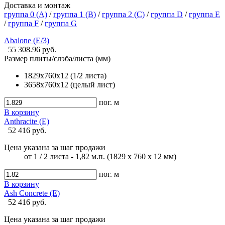
Доставка и монтаж
группа 0 (A)
/
группа 1 (B)
/
группа 2 (С)
/
группа D
/
группа E
/
группа F
/
группа G
Abalone (E/3)
55 308.96 руб.
Размер плиты/слэба/листа (мм)
1829х760х12 (1/2 листа)
3658х760х12 (целый лист)
пог. м
В корзину
Anthracite (E)
52 416 руб.
Цена указана за шаг продажи
от 1 / 2 листа - 1,82 м.п. (1829 х 760 х 12 мм)
пог. м
В корзину
Ash Concrete (E)
52 416 руб.
Цена указана за шаг продажи