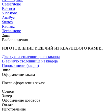
Caesarstone
Belenco
Vicostone
АваРус
Stratos
Radianz
Technistone
2
шаг
Выбор изделия
ИЗГОТОВЛЕНИЕ ИЗДЕЛИЙ ИЗ КВАРЦЕВОГО КАМНЯ
Для кухни столешницы из кварца
В ванную столешница из кварца
Подоконники (кварц)
3
шаг
Оформление заказа
После оформления заказа
Созвон
Замер
Оформление договора
Оплата
Изготовление