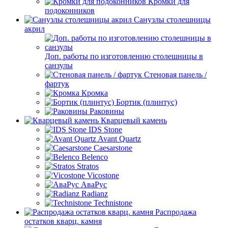
Кромки для
подоконников
Санузлы столешницы
акрил
Доп. работы по изготовлению столешницы в
санзулы
Стеновая панель /
фартук
Кромка
Бортик (плинтус)
Раковины
Кварцевый камень
IDS Stone
Avant Quartz
Caesarstone
Belenco
Stratos
Vicostone
АваРус
Radianz
Technistone
Распродажа
остатков кварц. камня