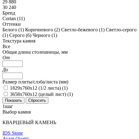
29 880
30 240
Бренд
Corian (
11
)
Оттенки
Белого (
1
)
Коричневого (
2
)
Светло-бежевого (
1
)
Светло-серого
(
1
)
Серого (
6
)
Черного (
1
)
Текстура камня
Все
Общая длина столешницы, мм
От
До
Размер плиты/слэба/листа (мм)
1829х760х12 (1/2 листа) (
1
)
3658х760х12 (целый лист) (
1
)
1
шаг
Выбор камня
КВАРЦЕВЫЙ КАМЕНЬ
IDS Stone
Avant Quartz