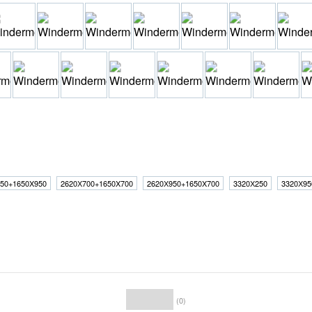
50+1650X950
2620Х700+1650X700
2620Х950+1650X700
3320Х250
3320Х95
(0)