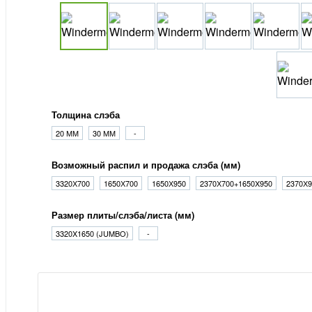
Толщина слэба
20 ММ
30 ММ
-
Возможный распил и продажа слэба (мм)
3320Х700
1650Х700
1650Х950
2370Х700+1650X950
2370Х9
Размер плиты/слэба/листа (мм)
3320X1650 (JUMBO)
-