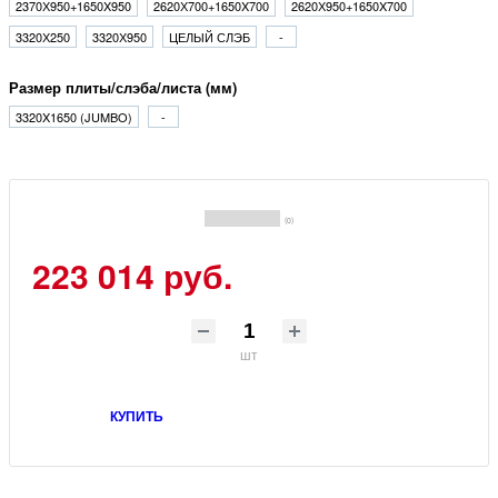
2370Х950+1650X950
2620Х700+1650X700
2620Х950+1650X700
3320Х250
3320Х950
ЦЕЛЫЙ СЛЭБ
-
Размер плиты/слэба/листа (мм)
3320X1650 (JUMBO)
-
(0)
223 014 руб.
шт
КУПИТЬ