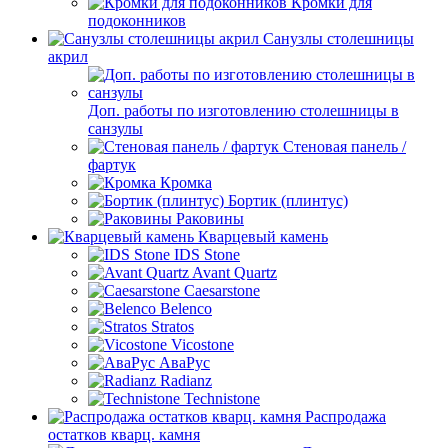
Кромки для
подоконников
Санузлы столешницы
акрил
Доп. работы по изготовлению столешницы в
санзулы
Стеновая панель /
фартук
Кромка
Бортик (плинтус)
Раковины
Кварцевый камень
IDS Stone
Avant Quartz
Caesarstone
Belenco
Stratos
Vicostone
АваРус
Radianz
Technistone
Распродажа
остатков кварц. камня