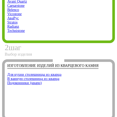
Avant Quartz
Caesarstone
Belenco
Vicostone
АваРус
Stratos
Radianz
Technistone
2
шаг
Выбор изделия
ИЗГОТОВЛЕНИЕ ИЗДЕЛИЙ ИЗ КВАРЦЕВОГО КАМНЯ
Для кухни столешницы из кварца
В ванную столешница из кварца
Подоконники (кварц)