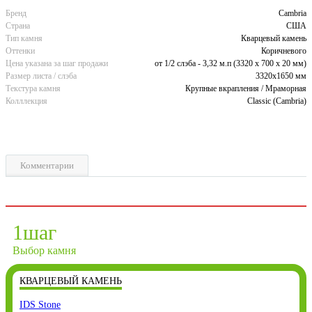
Бренд
Cambria
Страна
США
Тип камня
Кварцевый камень
Оттенки
Коричневого
Цена указана за шаг продажи
от 1/2 слэба - 3,32 м.п (3320 x 700 х 20 мм)
Размер листа / слэба
3320x1650 мм
Текстура камня
Крупные вкрапления / Мраморная
Колллекция
Classic (Cambria)
Комментарии
1
шаг
Выбор камня
КВАРЦЕВЫЙ КАМЕНЬ
IDS Stone