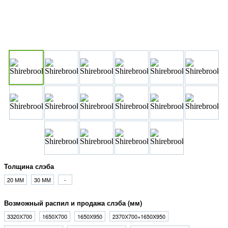
Толщина слэба
20 ММ
30 ММ
-
Возможный распил и продажа слэба (мм)
3320Х700
1650Х700
1650Х950
2370Х700+1650X950