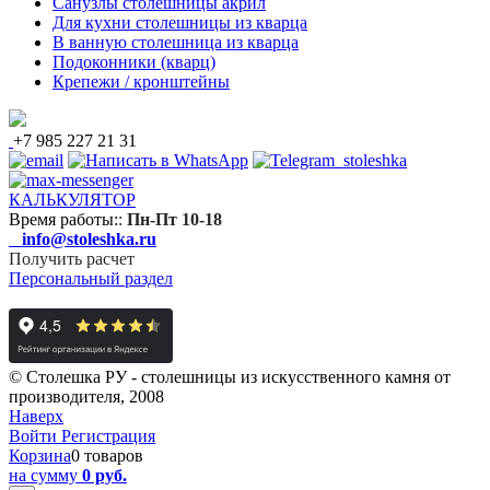
Санузлы столешницы акрил
Для кухни столешницы из кварца
В ванную столешница из кварца
Подоконники (кварц)
Крепежи / кронштейны
+7 985 227 21 31
КАЛЬКУЛЯТОР
Время работы:
:
Пн-Пт 10-18
info@stoleshka.ru
Получить расчет
Персональный раздел
© Столешка РУ - столешницы из искусственного камня от
производителя, 2008
Наверх
Войти
Регистрация
Корзина
0 товаров
на сумму
0 руб.