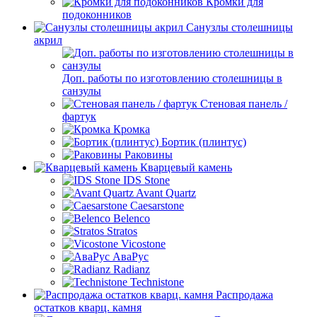
Кромки для
подоконников
Санузлы столешницы
акрил
Доп. работы по изготовлению столешницы в
санзулы
Стеновая панель /
фартук
Кромка
Бортик (плинтус)
Раковины
Кварцевый камень
IDS Stone
Avant Quartz
Caesarstone
Belenco
Stratos
Vicostone
АваРус
Radianz
Technistone
Распродажа
остатков кварц. камня