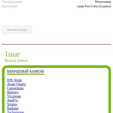
Текстура камня
Монотонная
Колллекция
серия Pure Color (Grandex)
Комментарии
1
шаг
Выбор камня
КВАРЦЕВЫЙ КАМЕНЬ
IDS Stone
Avant Quartz
Caesarstone
Belenco
Vicostone
АваРус
Stratos
Radianz
Technistone