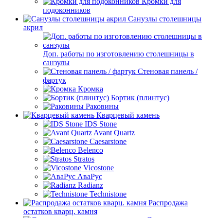
Кромки для
подоконников
Санузлы столешницы
акрил
Доп. работы по изготовлению столешницы в
санзулы
Стеновая панель /
фартук
Кромка
Бортик (плинтус)
Раковины
Кварцевый камень
IDS Stone
Avant Quartz
Caesarstone
Belenco
Stratos
Vicostone
АваРус
Radianz
Technistone
Распродажа
остатков кварц. камня