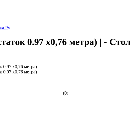
шка Ру
таток 0.97 х0,76 метра) | - Ст
(0)