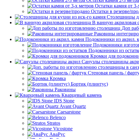
Остатки камня 2-3 метра
Остатки камня от 3-
Остатки в резерве/пр
Столешницы дл
В ванную акриловая 
Доп раб
Раковины интегрир
Подоконники из акрил. 
Подоконники изгото
Подоконники из остатк
Кромки для подоконн
Санузлы столешницы акр
Стеновая панель / фарт
Кромка
Бортик (плинтус)
Раковины
Кварцевый камень
IDS Stone
Avant Quartz
Caesarstone
Belenco
Stratos
Vicostone
АваРус