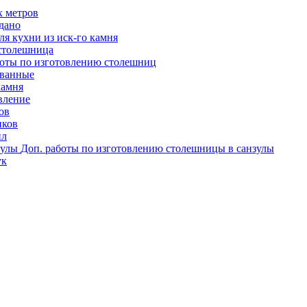
х метров
одано
я кухни из иск-го камня
столешница
оты по изготовлению столешниц
ованные
камня
вление
ов
иков
ил
Доп. работы по изготовлению столешницы в санзулы
ук