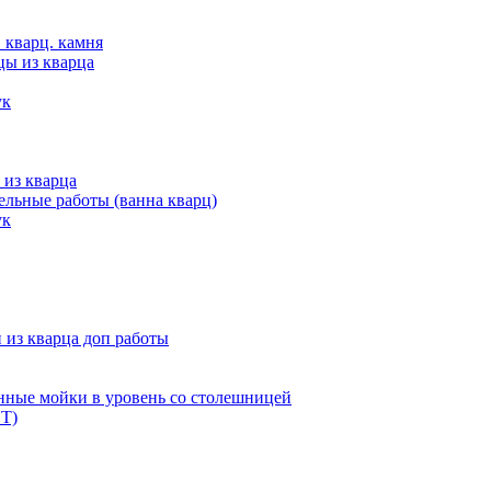
 кварц. камня
цы из кварца
ук
 из кварца
льные работы (ванна кварц)
ук
из кварца доп работы
нные мойки в уровень со столешницей
Т)