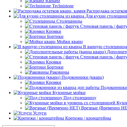
Radianz
Technistone
Распродажа остатков
Для кухни столешни
Столешницы
Стеновая панель / фарт
Кромки
Бортики
Мойки кварц
В ванную столешница
Дополните
Стеновая панель / фарт
Кромки
Бортики
Раковины
Подоконники (кварц)
Кромки
Подоконники 
Кухонные мойки
Под столешницу
Кухо
Врезные (Временно НЕ
Услуги
Крепежи / кронштейны