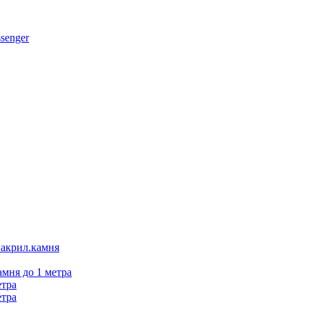
 акрил.камня
амня до 1 метра
етра
етра