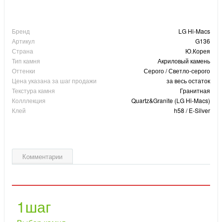
Бренд
LG Hi-Macs
Артикул
G136
Страна
Ю.Корея
Тип камня
Акриловый камень
Оттенки
Серого / Светло-серого
Цена указана за шаг продажи
за весь остаток
Текстура камня
Гранитная
Колллекция
Quartz&Granite (LG Hi-Macs)
Клей
h58 / E-Silver
Комментарии
1
шаг