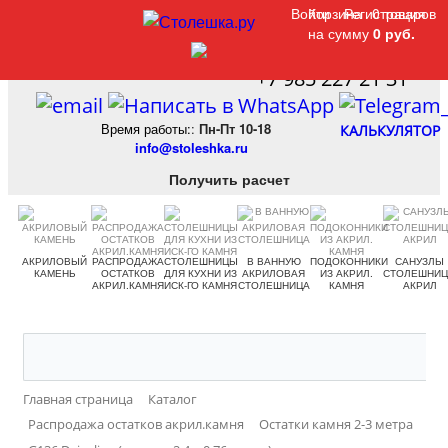
Войти
Войти
Корзина
Корзина
Регистрация
Регистрация
0 товаров
0 товаров
на сумму
на сумму
0 руб.
0 руб.
+7 985 227 21 31
Время работы:
:
Пн-Пт 10-18
КАЛЬКУЛЯТОР
info@stoleshka.ru
Получить расчет
АКРИЛОВЫЙ
РАСПРОДАЖА
СТОЛЕШНИЦЫ
В ВАННУЮ
ПОДОКОННИКИ
САНУЗЛЫ
КАМЕНЬ
ОСТАТКОВ
ДЛЯ КУХНИ ИЗ
АКРИЛОВАЯ
ИЗ АКРИЛ.
СТОЛЕШНИ
АКРИЛ.КАМНЯ
ИСК-ГО КАМНЯ
СТОЛЕШНИЦА
КАМНЯ
АКРИЛ
Главная страница
Каталог
Распродажа остатков акрил.камня
Остатки камня 2-3 метра