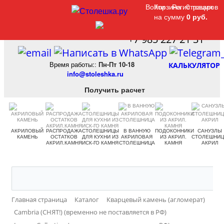
Войти
Войти
Корзина
Корзина
Регистрация
Регистрация
0 товаров
0 товаров
на сумму
на сумму
0 руб.
0 руб.
+7 985 227 21 31
Время работы:
:
Пн-Пт 10-18
КАЛЬКУЛЯТОР
info@stoleshka.ru
Получить расчет
АКРИЛОВЫЙ
РАСПРОДАЖА
СТОЛЕШНИЦЫ
В ВАННУЮ
ПОДОКОННИКИ
САНУЗЛЫ
КАМЕНЬ
ОСТАТКОВ
ДЛЯ КУХНИ ИЗ
АКРИЛОВАЯ
ИЗ АКРИЛ.
СТОЛЕШНИ
АКРИЛ.КАМНЯ
ИСК-ГО КАМНЯ
СТОЛЕШНИЦА
КАМНЯ
АКРИЛ
Главная страница
Каталог
Кварцевый камень (агломерат)
Cambria (СНЯТ!) (временно не поставляется в РФ)