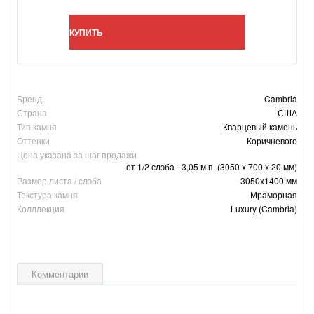
КУПИТЬ
Бренд
Cambria
Страна
США
Тип камня
Кварцевый камень
Оттенки
Коричневого
Цена указана за шаг продажи
от 1/2 слэба - 3,05 м.п. (3050 x 700 х 20 мм)
Размер листа / слэба
3050x1400 мм
Текстура камня
Мраморная
Колллекция
Luxury (Cambria)
Комментарии