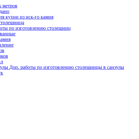
х метров
одано
я кухни из иск-го камня
столешница
оты по изготовлению столешниц
ованные
камня
вление
ов
иков
ил
Доп. работы по изготовлению столешницы в санзулы
ук