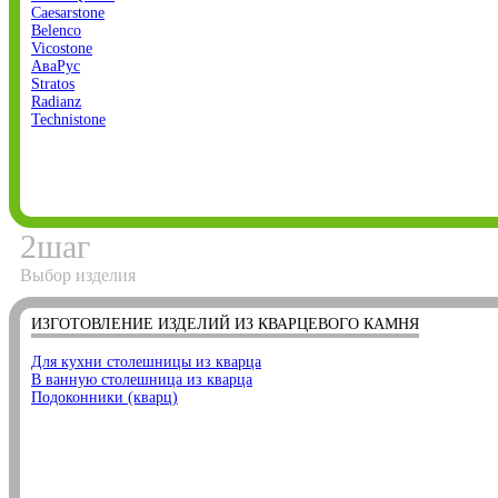
Caesarstone
Belenco
Vicostone
АваРус
Stratos
Radianz
Technistone
2
шаг
Выбор изделия
ИЗГОТОВЛЕНИЕ ИЗДЕЛИЙ ИЗ КВАРЦЕВОГО КАМНЯ
Для кухни столешницы из кварца
В ванную столешница из кварца
Подоконники (кварц)