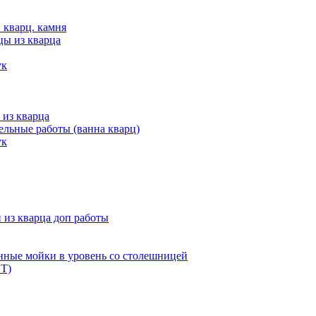
 кварц. камня
цы из кварца
ук
 из кварца
льные работы (ванна кварц)
ук
из кварца доп работы
нные мойки в уровень со столешницей
Т)