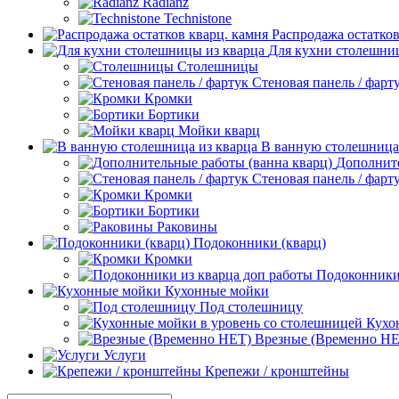
Radianz
Technistone
Распродажа остатков
Для кухни столешни
Столешницы
Стеновая панель / фарт
Кромки
Бортики
Мойки кварц
В ванную столешница
Дополните
Стеновая панель / фарт
Кромки
Бортики
Раковины
Подоконники (кварц)
Кромки
Подоконники 
Кухонные мойки
Под столешницу
Кухо
Врезные (Временно НЕ
Услуги
Крепежи / кронштейны