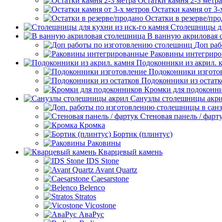
Остатки камня 2-3 метра
Остатки камня от 3-
Остатки в резерве/пр
Столешницы дл
В ванную акриловая 
Доп раб
Раковины интегрир
Подоконники из акрил. 
Подоконники изгото
Подоконники из остатк
Кромки для подоконн
Санузлы столешницы акр
Стеновая панель / фарт
Кромка
Бортик (плинтус)
Раковины
Кварцевый камень
IDS Stone
Avant Quartz
Caesarstone
Belenco
Stratos
Vicostone
АваРус