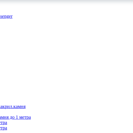
 акрил.камня
амня до 1 метра
етра
етра