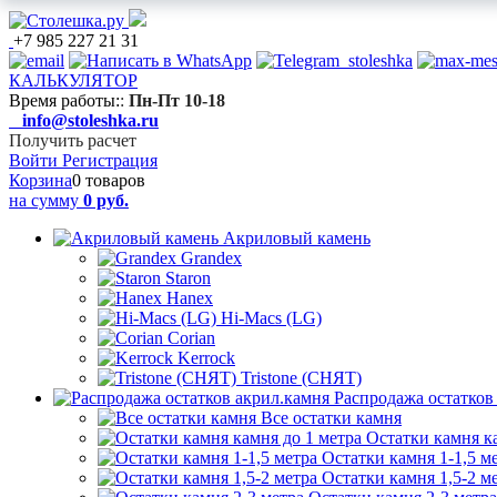
+7 985 227 21 31
КАЛЬКУЛЯТОР
Время работы:
:
Пн-Пт 10-18
info@stoleshka.ru
Получить расчет
Войти
Регистрация
Корзина
0 товаров
на сумму
0 руб.
Акриловый камень
Grandex
Staron
Hanex
Hi-Macs (LG)
Corian
Kerrock
Tristone (СНЯТ)
Распродажа остатков
Все остатки камня
Остатки камня к
Остатки камня 1-1,5 м
Остатки камня 1,5-2 м