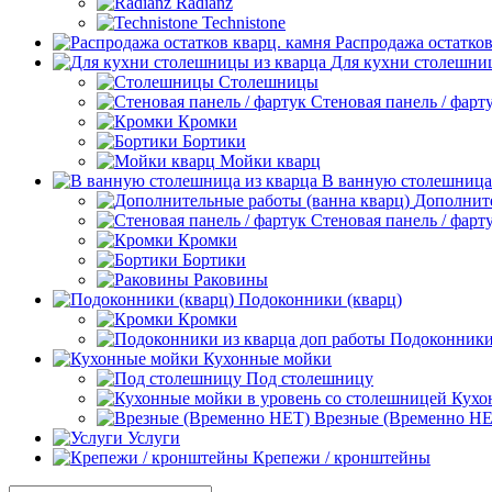
Radianz
Technistone
Распродажа остатков
Для кухни столешни
Столешницы
Стеновая панель / фарт
Кромки
Бортики
Мойки кварц
В ванную столешница
Дополните
Стеновая панель / фарт
Кромки
Бортики
Раковины
Подоконники (кварц)
Кромки
Подоконники 
Кухонные мойки
Под столешницу
Кухо
Врезные (Временно НЕ
Услуги
Крепежи / кронштейны