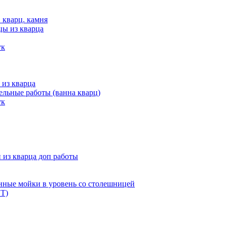
 кварц. камня
цы из кварца
ук
 из кварца
льные работы (ванна кварц)
ук
из кварца доп работы
нные мойки в уровень со столешницей
Т)