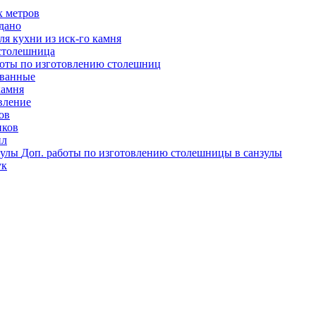
х метров
одано
я кухни из иск-го камня
столешница
оты по изготовлению столешниц
ованные
камня
вление
ов
иков
ил
Доп. работы по изготовлению столешницы в санзулы
ук