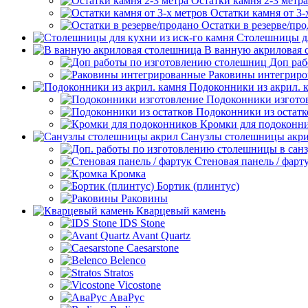
Остатки камня 2-3 метра
Остатки камня от 3-
Остатки в резерве/пр
Столешницы дл
В ванную акриловая 
Доп раб
Раковины интегрир
Подоконники из акрил. 
Подоконники изгото
Подоконники из остатк
Кромки для подоконн
Санузлы столешницы акр
Стеновая панель / фарт
Кромка
Бортик (плинтус)
Раковины
Кварцевый камень
IDS Stone
Avant Quartz
Caesarstone
Belenco
Stratos
Vicostone
АваРус