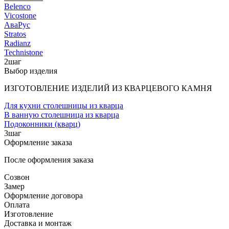
Belenco
Vicostone
АваРус
Stratos
Radianz
Technistone
2
шаг
Выбор изделия
ИЗГОТОВЛЕНИЕ ИЗДЕЛИЙ ИЗ КВАРЦЕВОГО КАМНЯ
Для кухни столешницы из кварца
В ванную столешница из кварца
Подоконники (кварц)
3
шаг
Оформление заказа
После оформления заказа
Созвон
Замер
Оформление договора
Оплата
Изготовление
Доставка и монтаж