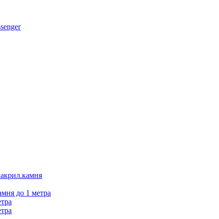
 акрил.камня
амня до 1 метра
етра
етра