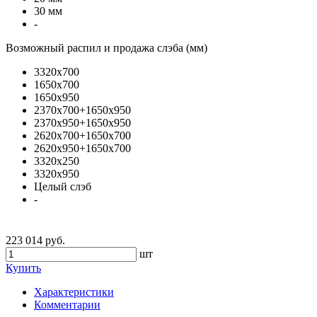
30 мм
-
Возможный распил и продажа слэба (мм)
3320х700
1650х700
1650х950
2370х700+1650x950
2370х950+1650x950
2620х700+1650x700
2620х950+1650x700
3320х250
3320х950
Целый слэб
-
223 014 руб.
шт
Купить
Характеристики
Комментарии